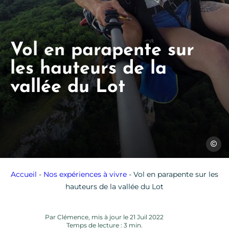
Vol en parapente sur
les hauteurs de la
vallée du Lot
Airlink
Accueil
-
Nos expériences à vivre
-
Vol en parapente sur les
hauteurs de la vallée du Lot
Par Clémence, mis à jour le 21 Juil 2022
Temps de lecture : 3 min.