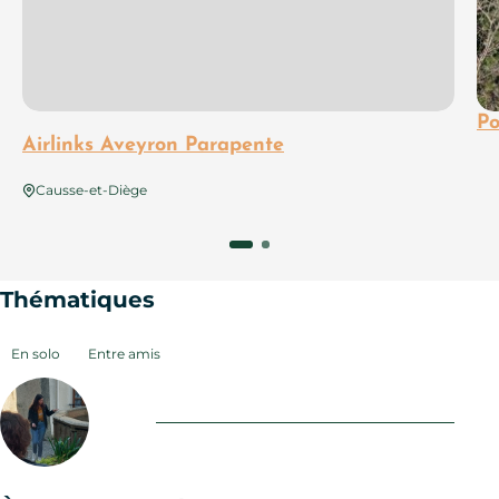
Po
Airlinks Aveyron Parapente
Causse-et-Diège
Thématiques
En solo
Entre amis