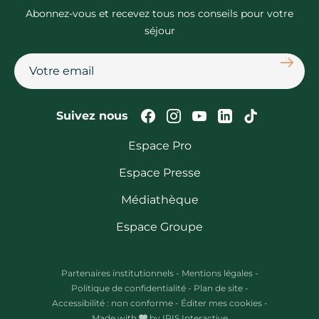
Abonnez-vous et recevez tous nos conseils pour votre
séjour
S'abon
Suivez-nous sur Faceb
Suivez-nous sur In
Suivez-nous su
Suivez-nous
Suivez-n
Suivez nous
Espace Pro
Espace Presse
Médiathèque
Espace Groupe
Partenaires institutionnels
-
Mentions légales
-
Politique de confidentialité
-
Plan de site
-
Accessibilité : non conforme
-
Éditer mes cookies
-
Made with
by
IRIS Interactive