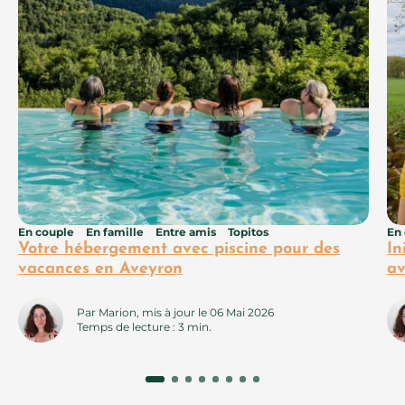
En couple
En famille
Entre amis
Topitos
En
Votre hébergement avec piscine pour des
In
vacances en Aveyron
av
Par Marion, mis à jour le 06 Mai 2026
Temps de lecture : 3 min.