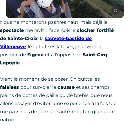
Airlinks A
Photo, © Airlinks Aveyron Parapente
Nous ne monterons pas très haut, mais déjà le
spectacle
me ravit ! J’aperçois le
clocher fortifié
de Sainte-Croix
, la
sauveté-bastide de
Villeneuve
, le Lot et ses falaises, je devine la
position de
Figeac
et à l’opposé de
Saint-Cirq
Lapopie
.
Vient le moment de se poser. On quitte les
falaises
pour survoler le
causse
et ses champs
pleins de bottes de paille ou de brebis, que nous
allons essayer d’éviter : une expérience à la fois ! Je
me passerais de faire un saute-mouton grandeur
nature…