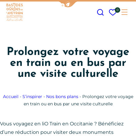
Afficher la barre de navigation
Recherche
Mes fav
0
Me
Bastides et Gorges de l&#039;Aveyron
Prolongez votre voyage
en train ou en bus par
une visite culturelle
Accueil
-
S’inspirer
-
Nos bons plans
-
Prolongez votre voyage
en train ou en bus par une visite culturelle
Vous voyagez en liO Train en Occitanie ? Bénéficiez
d’une réduction pour visiter deux monuments