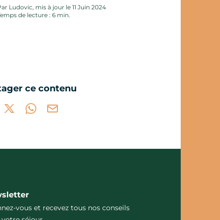
ar Ludovic, mis à jour le 11 Juin 2024
Temps de lecture : 6 min.
tager ce contenu
tager sur Facebook (nouvelle fenêtre)
Partager sur X / Twitter (nouvelle fenêtre)
Partager sur WhatsApp
Partager par mail
sletter
nez-vous et recevez tous nos conseils
 votre séjour