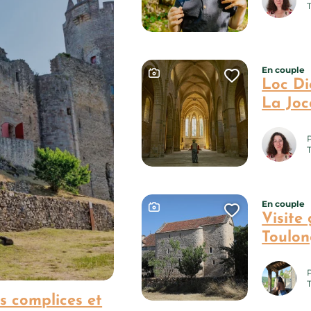
En couple
Ce contenu contient une gal
Ajouter ce
Loc Di
La Jo
P
En couple
Ce contenu contient une gal
Ajouter ce
Visite 
Toulon
P
s complices et