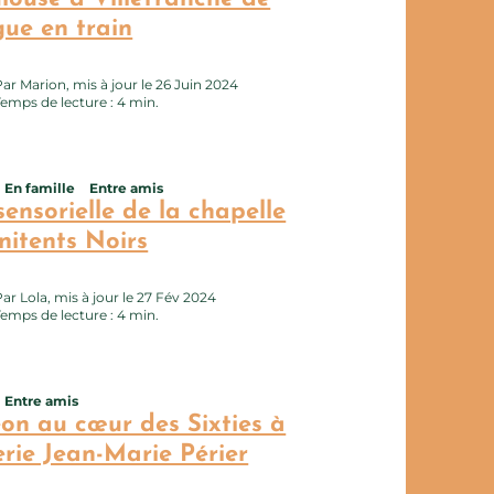
ue en train
Par Marion, mis à jour le 26 Juin 2024
Temps de lecture : 4 min.
En famille
Entre amis
erie photo
tte page au carnet de voyage ?
sensorielle de la chapelle
nitents Noirs
Par Lola, mis à jour le 27 Fév 2024
Temps de lecture : 4 min.
Entre amis
erie photo
tte page au carnet de voyage ?
on au cœur des Sixties à
erie Jean-Marie Périer