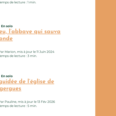
Temps de lecture : 1 min.
En solo
erie photo
tte page au carnet de voyage ?
eu, l’abbaye qui sauva
conde
ar Marion, mis à jour le 11 Juin 2024
Temps de lecture : 3 min.
En solo
erie photo
tte page au carnet de voyage ?
guidée de l’église de
gergues
ar Pauline, mis à jour le 13 Fév 2026
Temps de lecture : 5 min.