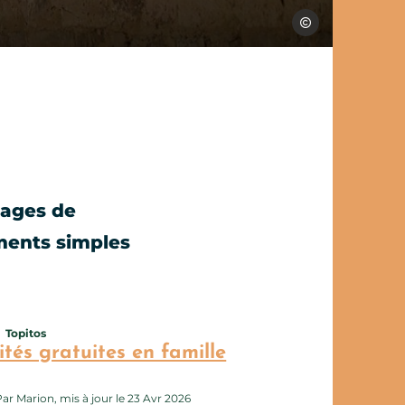
Les Conteurs
lages de
oments simples
t de voyage ?
tte page au carnet de voyage ?
Topitos
ités gratuites en famille
Par Marion, mis à jour le 23 Avr 2026