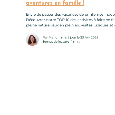
aventures en famille !
Envie de passer des vacances de printemps inoub
Découvrez notre TOP 10 des activités à faire en fa
pleine nature, jeux en plein air, visites ludiques e
et grands. De quoi créer des souvenirs magiques 
d’activités famille pour les vacances
Par Marion, mis à jour le 23 Avr 2026
Temps de lecture : 1 min.