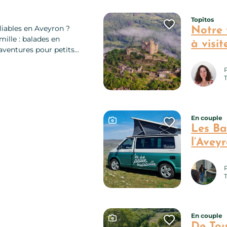
Topitos
Ajouter ce
liables en Aveyron ?
Notre 
mille : balades en
à visit
t aventures pour petits
ensemble ! 10 idées
En couple
Ce contenu contient une gal
Ajouter ce
Les Ba
l’Avey
En couple
Ce contenu contient une gal
Ajouter ce
De Tou