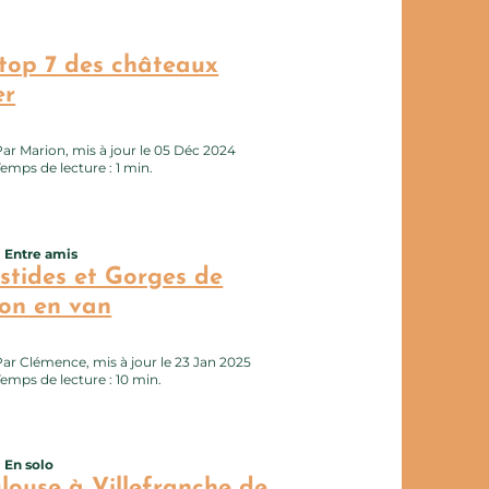
tte page au carnet de voyage ?
top 7 des châteaux
er
Par Marion, mis à jour le 05 Déc 2024
Temps de lecture : 1 min.
Entre amis
erie photo
tte page au carnet de voyage ?
stides et Gorges de
ron en van
Par Clémence, mis à jour le 23 Jan 2025
Temps de lecture : 10 min.
En solo
erie photo
tte page au carnet de voyage ?
louse à Villefranche de