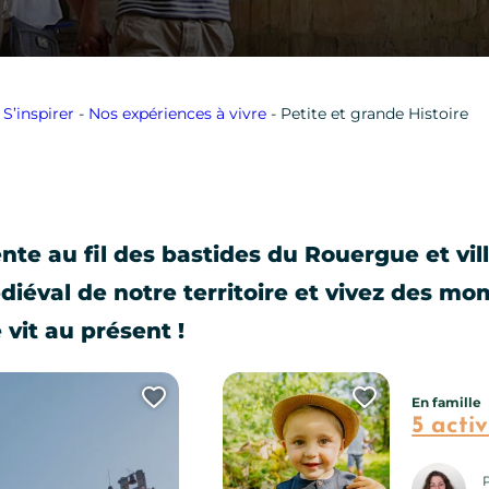
-
S’inspirer
-
Nos expériences à vivre
-
Petite et grande Histoire
te au fil des bastides du Rouergue et vil
diéval de notre territoire et vivez des m
 vit au présent !
Ajouter cette page au carne
Ajouter ce
En famille
5 activ