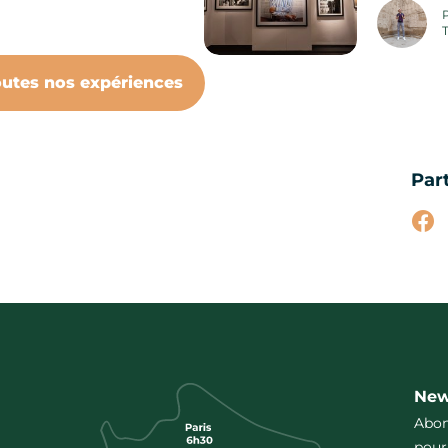
P
outes nos expériences
Par
Par
New
Abon
pour