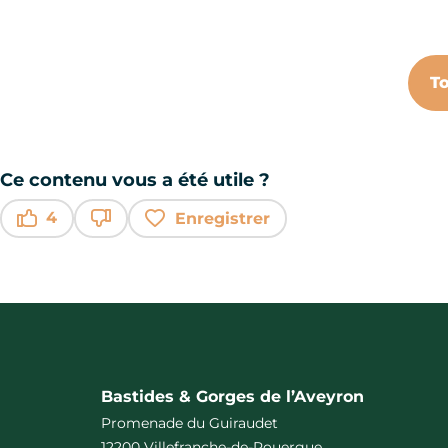
T
Ce contenu vous a été utile ?
4
Enregistrer
Ce contenu vous a été utile
Ce contenu ne vous a pas été utile
Bastides & Gorges de l’Aveyron
Promenade du Guiraudet
12200 Villefranche-de-Rouergue