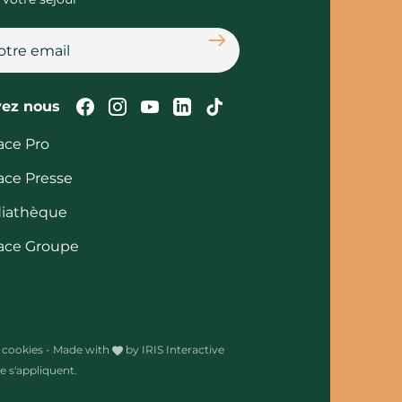
S'abonner
Suivez-nous sur Facebook
Suivez-nous sur Instagram
Suivez-nous sur Youtube
Suivez-nous sur Linked
Suivez-nous sur Tik
vez nous
ace Pro
ace Presse
iathèque
ace Groupe
 cookies
-
Made with
by
IRIS Interactive
 s'appliquent.