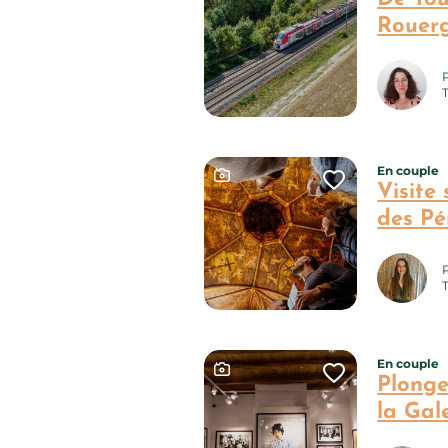
Rouerg
En couple
Ce contenu contient une gal
Ajouter ce
Visite 
des Pé
En couple
Ce contenu contient une gal
Ajouter ce
Plonge
la Gal