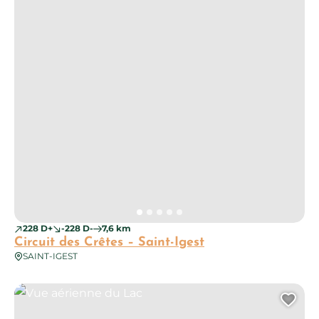
228 D+
-228 D-
7,6 km
Circuit des Crêtes – Saint-Igest
SAINT-IGEST
Vue aérienne du Lac
Ajo