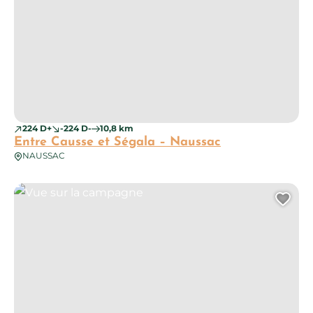
224 D+
-224 D-
10,8 km
Entre Causse et Ségala – Naussac
NAUSSAC
Vue sur la campagne
Ajo