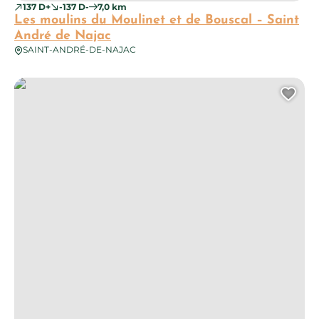
137 D+
-137 D-
7,0 km
Les moulins du Moulinet et de Bouscal – Saint
André de Najac
SAINT-ANDRÉ-DE-NAJAC
Circuit des fours à chaux – Villeneuve d’Aveyron
Ajo