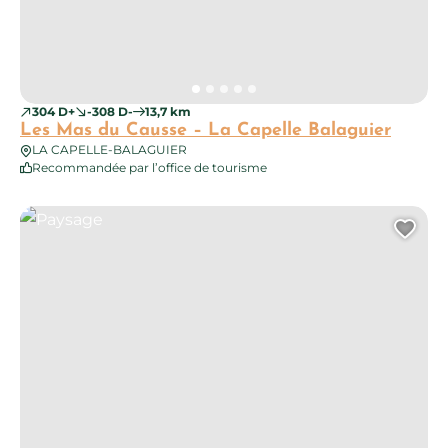
304 D+
-308 D-
13,7 km
Les Mas du Causse – La Capelle Balaguier
LA CAPELLE-BALAGUIER
Recommandée par l’office de tourisme
Paysage
Ajo