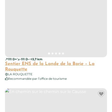
111 D+
-111 D-
3,7 km
Sentier ENS de la Lande de la Borie – La
Rouquette
LA ROUQUETTE
Recommandée par l’office de tourisme
En chemin sur le chemin sur le Causse
Ajo