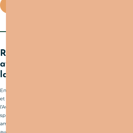
Nos accompagnateurs
Runner ? Challengez-vous
avec les courses et trails de
la destination !
Envie de vibrer et de vous dépasser ? Les courses
et trails de la destination Bastides et Gorges de
l’Aveyron n’attendent que vous ! Entre défis
sportifs, paysages à couper le souffle et une
ambiance conviviale, chaque événement est une
aventure unique. Consultez le calendrier et