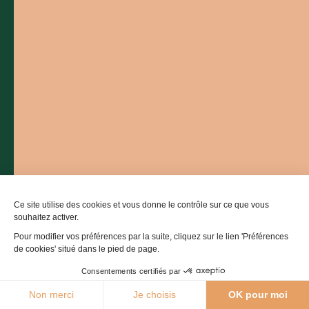
Contactez-nous
05 36 16 20 00
L'office de tourisme
Billetterie
Comment venir ?
Ce site utilise des cookies et vous donne le contrôle sur ce que vous
souhaitez activer.
Pour modifier vos préférences par la suite, cliquez sur le lien 'Préférences
de cookies' situé dans le pied de page.
Consentements certifiés par
25°C
Non merci
Je choisis
OK pour moi
Agenda
Webcams
Boutique
Brochures