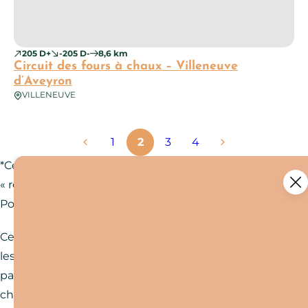
205 D+
-205 D-
8,6 km
Circuit des fours à chaux – Villeneuve
d’Aveyron
VILLENEUVE
1
2
3
4
*Certains circuits font partie d’une sélection
« recommandé par l’office de tourisme ».
Pourquoi ?
Ces circuits sont mis en avant car ils rassemblent
les critères suivants : intérêt paysager et/ou
patrimonial, entretien régulier, balisage selon la
charte de la Fédération Française de Randonnée