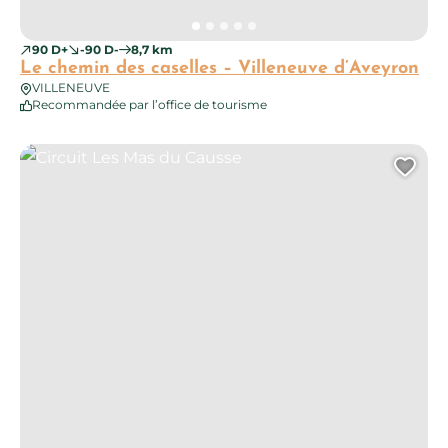
90 D+
-90 D-
8,7 km
Le chemin des caselles – Villeneuve d’Aveyron
VILLENEUVE
Recommandée par l’office de tourisme
Circuit Les Mas du Causse
Ajo