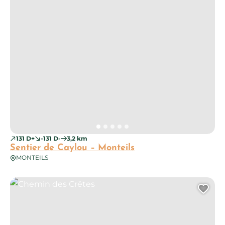
131 D+
-131 D-
3,2 km
Sentier de Caylou – Monteils
MONTEILS
Chemin des Crêtes
Ajo