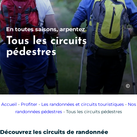
En toutes saisons, arpentez
Tous les circuits
pédestres
Jerome
Accueil
-
Profiter
-
Les randonnées et circuits touristiques
-
Nos
randonnées pédestres
-
Tous les circuits pédestres
Découvrez les circuits de randonnée