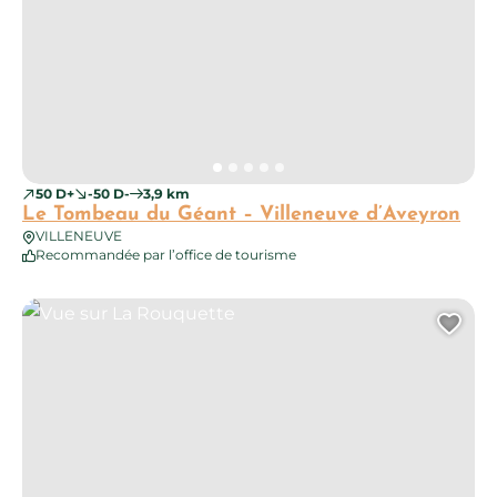
50 D+
-50 D-
3,9 km
Le Tombeau du Géant – Villeneuve d’Aveyron
VILLENEUVE
Recommandée par l’office de tourisme
Vue sur La Rouquette
Ajo