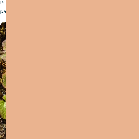
Pédestre et sécurité avec moins de 30% de
passage sur route.
Aidez-nous à préserver les
espaces de pratique en
partageant vos traces GPS.
En partageant vos traces GPS – et
uniquement vos traces GPS – vous contribuez
à une meilleure connaissance des sports
outdoor et à la préservation de vos sites de
pratique.
En savoir plus sur outdoorvision.fr