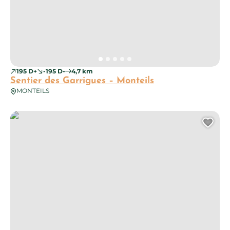
195 D+
-195 D-
4,7 km
Sentier des Garrigues – Monteils
MONTEILS
Entre Causse et Ségala – Naussac
Ajo