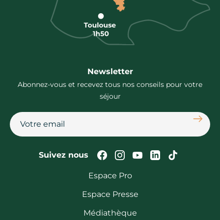
Newsletter
Abonnez-vous et recevez tous nos conseils pour votre
séjour
S'abon
Suivez-nous sur Faceb
Suivez-nous sur In
Suivez-nous su
Suivez-nous
Suivez-n
Suivez nous
Espace Pro
Espace Presse
Médiathèque