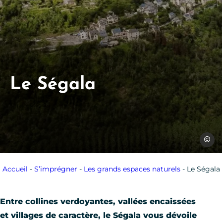
Le Ségala
Yves B
Accueil
-
S’imprégner
-
Les grands espaces naturels
-
Le Ségala
Entre collines verdoyantes, vallées encaissées
et villages de caractère, le Ségala vous dévoile