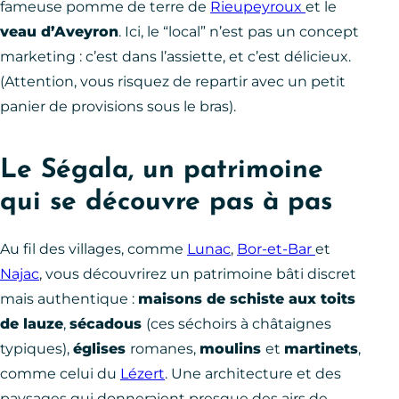
fameuse pomme de terre de
Rieupeyroux
et le
veau d’Aveyron
. Ici, le “local” n’est pas un concept
marketing : c’est dans l’assiette, et c’est délicieux.
(Attention, vous risquez de repartir avec un petit
panier de provisions sous le bras).
Le Ségala, un patrimoine
qui se découvre pas à pas
Au fil des villages, comme
Lunac
,
Bor-et-Bar
et
Najac
, vous découvrirez un patrimoine bâti discret
mais authentique :
maisons de schiste aux toits
de lauze
,
sécadous
(ces séchoirs à châtaignes
typiques),
églises
romanes,
moulins
et
martinets
,
comme celui du
Lézert
. Une architecture et des
paysages qui donneraient presque des airs de