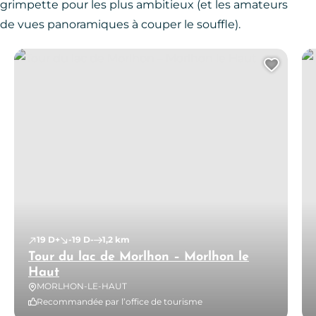
grimpette pour les plus ambitieux (et les amateurs
de vues panoramiques à couper le souffle).
Tour du lac de Morlhon – Morlhon le Haut
Naj
Ajout
19 D+
-19 D-
1,2 km
Tour du lac de Morlhon – Morlhon le
Haut
MORLHON-LE-HAUT
Recommandée par l’office de tourisme