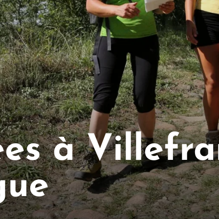
s à Villefr
gue