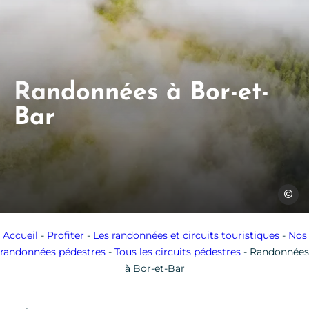
Randonnées à Bor-et-
Bar
Jules B
Accueil
-
Profiter
-
Les randonnées et circuits touristiques
-
Nos
randonnées pédestres
-
Tous les circuits pédestres
-
Randonnées
à Bor-et-Bar