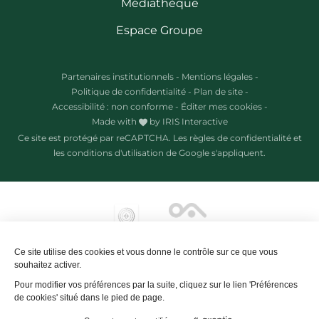
Médiathèque
Espace Groupe
Partenaires institutionnels
-
Mentions légales
-
Politique de confidentialité
-
Plan de site
-
Accessibilité : non conforme
-
Éditer mes cookies
-
Made with
by
IRIS Interactive
Ce site est protégé par reCAPTCHA. Les
règles de confidentialité
et
les
conditions d'utilisation
de Google s'appliquent.
Ce site utilise des cookies et vous donne le contrôle sur ce que vous
souhaitez activer.
Pour modifier vos préférences par la suite, cliquez sur le lien 'Préférences
de cookies' situé dans le pied de page.