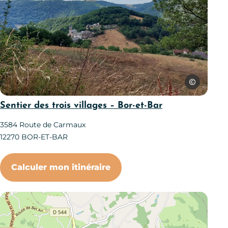
SPL Ouest Av
Randonnées à Bor-et-Bar, © SPL Ouest Aveyron Tourisme
Sentier des trois villages – Bor-et-Bar
3584 Route de Carmaux
12270
BOR-ET-BAR
Calculer mon itinéraire