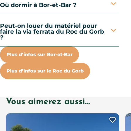
Où dormir à Bor-et-Bar ?
Peut-on louer du matériel pour
faire la via ferrata du Roc du Gorb
?
Plus d’infos sur Bor-et-Bar
Plus d’infos sur le Roc du Gorb
Vous aimerez aussi…
Ajout