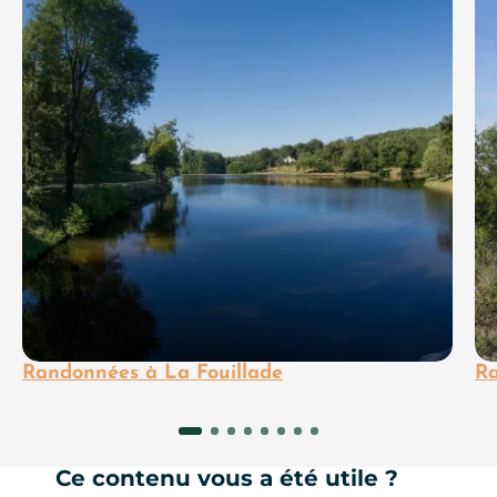
Randonnées à La Fouillade
Ra
Ce contenu vous a été utile ?