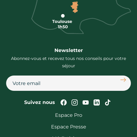
Newsletter
Abonnez-vous et recevez tous nos conseils pour votre
séjour
S'abon
Suivez-nous sur Faceb
Suivez-nous sur In
Suivez-nous su
Suivez-nous
Suivez-n
Suivez nous
Espace Pro
Espace Presse