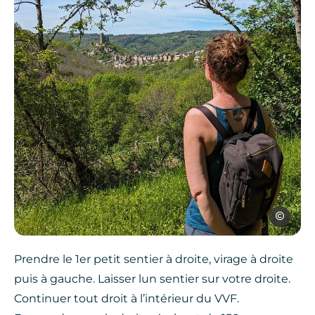
SPL Ouest
Prendre le 1er petit sentier à droite, virage à droite
puis à gauche. Laisser lun sentier sur votre droite.
Continuer tout droit à l’intérieur du VVF.