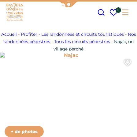
Afficher la barre de navigation
Recherche
Mes fav
0
Me
Bastides et Gorges de l&#039;Aveyron
Accueil
-
Profiter
-
Les randonnées et circuits touristiques
-
Nos
randonnées pédestres
-
Tous les circuits pédestres
-
Najac, un
village perché
Najac
A
+ de photos