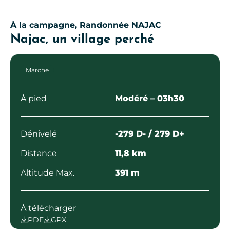
À la campagne, Randonnée
NAJAC
Najac, un village perché
Marche
À pied
Modéré
– 03h30
Dénivelé
-279 D- / 279 D+
Distance
11,8 km
Altitude Max.
391 m
À télécharger
PDF
GPX