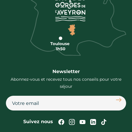
Newsletter
Abonnez-vous et recevez tous nos conseils pour votre
séjour
S'abon
Suivez-nous sur Faceb
Suivez-nous sur In
Suivez-nous su
Suivez-nous
Suivez-n
Suivez nous