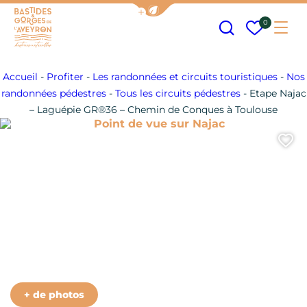
Afficher la barre de navigation
Recherche
Mes fav
0
Me
Bastides et Gorges de l&#039;Aveyron
Accueil
-
Profiter
-
Les randonnées et circuits touristiques
-
Nos
randonnées pédestres
-
Tous les circuits pédestres
-
Etape Najac
– Laguépie GR®36 – Chemin de Conques à Toulouse
Point de vue sur Najac
A
Arrivée dans le Tarn et Garonne
+ de photos