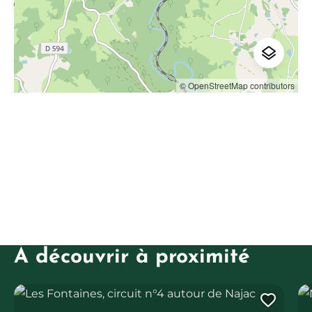
© OpenStreetMap contributors
À découvrir à proximité
Les Fontaines, circuit n°4 autour de Najac
Naj
Ajout