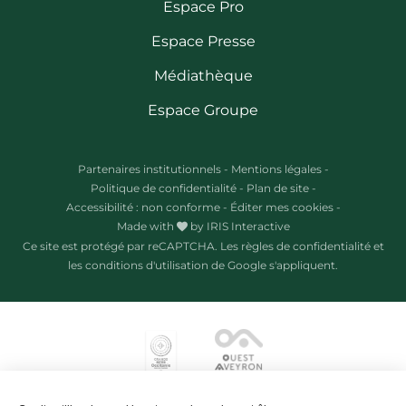
Espace Pro
Espace Presse
Médiathèque
Espace Groupe
Partenaires institutionnels
-
Mentions légales
-
Politique de confidentialité
-
Plan de site
-
Accessibilité : non conforme
-
Éditer mes cookies
-
Made with
by
IRIS Interactive
Ce site est protégé par reCAPTCHA. Les
règles de confidentialité
et
les
conditions d'utilisation
de Google s'appliquent.