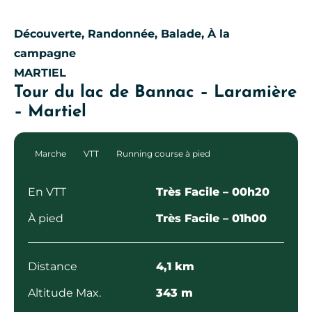
Découverte, Randonnée, Balade, À la
campagne
MARTIEL
Tour du lac de Bannac – Laramière
– Martiel
Marche
VTT
Running course à pied
En VTT
Très Facile
– 00h20
À pied
Très Facile
– 01h00
Distance
4,1 km
Altitude Max.
343 m