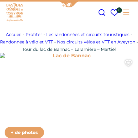
Afficher la barre de navigation
Recherche
Mes fav
0
Me
Bastides et Gorges de l&#039;Aveyron
Accueil
-
Profiter
-
Les randonnées et circuits touristiques
-
Randonnée à vélo et VTT
-
Nos circuits vélos et VTT en Aveyron
-
Tour du lac de Bannac – Laramière – Martiel
Lac de Bannac
A
Fauteuil Hippocampe
Sculpture Pierre Lehmann
Lac de Bannac
Aire de pique nique de Fontaynous
+ de photos
Aire de pique nique du lavoir de la Miquelie