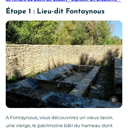
Étape 1 : Lieu-dit Fontaynous
SPL Ouest
A Fontaynous, vous découvrirez un vieux lavoir,
une vierge, le patrimoine bâti du hameau dont