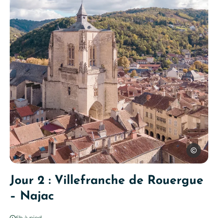
Cédric Ma
Villefranche de Rouergue, © Cédric Manoukian
Jour 2 : Villefranche de Rouergue
– Najac
6h à pied