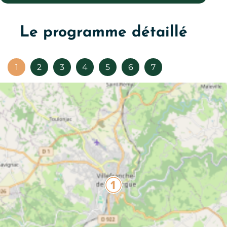
Le programme détaillé
1
2
3
4
5
6
7