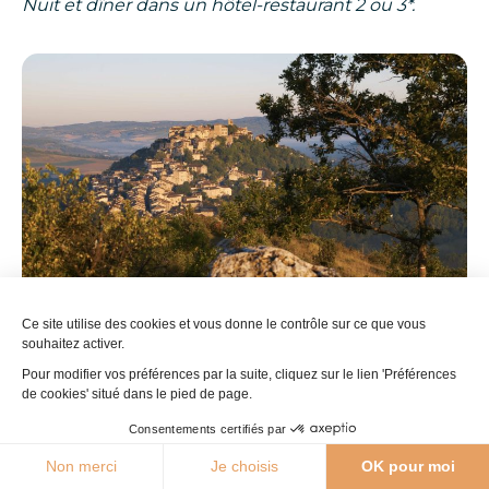
Nuit et dîner dans un hôtel-restaurant 2 ou 3*.
Ce site utilise des cookies et vous donne le contrôle sur ce que vous
souhaitez activer.
Cordes, © Dominique VIET – CRTL Occitanie
Dominique
Cordes
Pour modifier vos préférences par la suite, cliquez sur le lien 'Préférences
de cookies' situé dans le pied de page.
Consentements certifiés par
En savoir plus sur Cordes sur Ciel
24°C
Non merci
Je choisis
OK pour moi
Agenda
Webcams
Boutique
Brochures