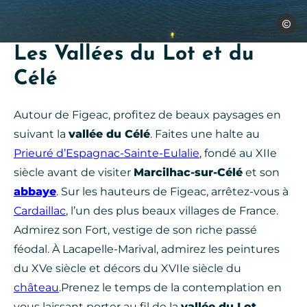
Lot To
Les Vallées du Lot et du
Célé
Autour de Figeac, profitez de beaux paysages en
suivant la
vallée du Célé
. Faites une halte au
Prieuré d’Espagnac-Sainte-Eulalie
, fondé au XIIe
siècle avant de visiter
Marcilhac-sur-Célé
et son
abbaye
. Sur les hauteurs de Figeac, arrêtez-vous à
Cardaillac
, l’un des plus beaux villages de France.
Admirez son Fort, vestige de son riche passé
féodal. À Lacapelle-Marival, admirez les peintures
du XVe siècle et décors du XVIIe siècle du
château
.Prenez le temps de la contemplation en
vous laissant porter au fil de la
vallée du Lot