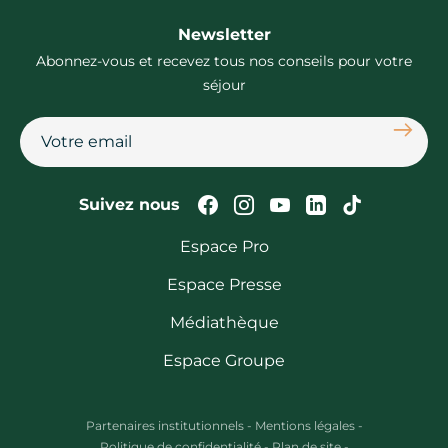
Newsletter
Abonnez-vous et recevez tous nos conseils pour votre
séjour
S'abon
Suivez-nous sur Faceb
Suivez-nous sur In
Suivez-nous su
Suivez-nous
Suivez-n
Suivez nous
Espace Pro
Espace Presse
Médiathèque
Espace Groupe
Partenaires institutionnels
-
Mentions légales
-
Politique de confidentialité
-
Plan de site
-