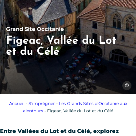
Grand Site Occitanie
Figeac, Vallée du Lot
et du Célé
Christo
Accueil
-
S’imprégner
-
Les Grands Sites d’Occitanie aux
alentours
-
Figeac, Vallée du Lot et du Célé
Entre Vallées du Lot et du Célé, explorez