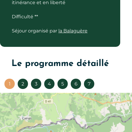
itinérance et en liberté
Difficulté **
Séjour organisé par
la Balaguère
Le programme détaillé
1
2
3
4
5
6
7