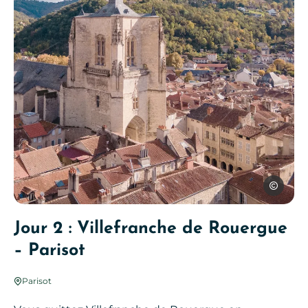
Cédric Ma
Villefranche de Rouergue, © Cédric Manoukian
Jour 2 : Villefranche de Rouergue
– Parisot
Parisot