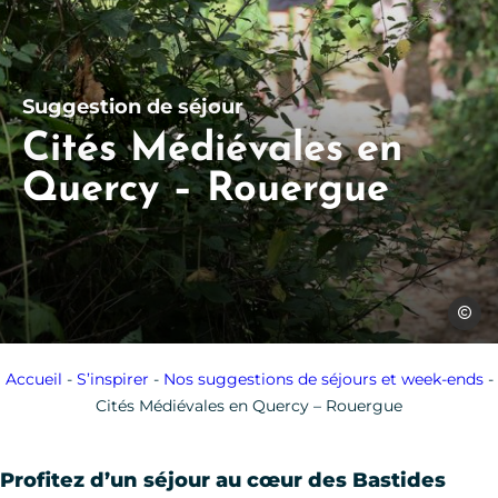
Suggestion de séjour
Cités Médiévales en
Quercy – Rouergue
J.Morel
Accueil
-
S’inspirer
-
Nos suggestions de séjours et week-ends
-
Cités Médiévales en Quercy – Rouergue
Profitez d’un séjour au cœur des Bastides