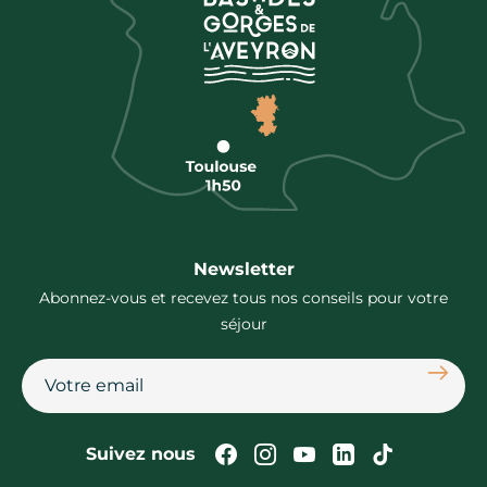
Newsletter
Abonnez-vous et recevez tous nos conseils pour votre
séjour
S'abon
Suivez-nous sur Faceb
Suivez-nous sur In
Suivez-nous su
Suivez-nous
Suivez-n
Suivez nous