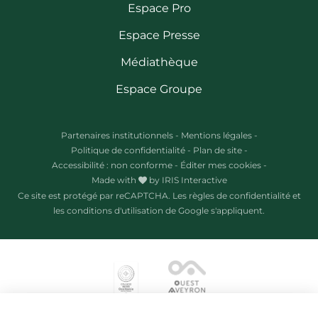
Espace Pro
Espace Presse
Médiathèque
Espace Groupe
Partenaires institutionnels
-
Mentions légales
-
Politique de confidentialité
-
Plan de site
-
Accessibilité : non conforme
-
Éditer mes cookies
-
Made with
by
IRIS Interactive
Ce site est protégé par reCAPTCHA. Les
règles de confidentialité
et
les
conditions d'utilisation
de Google s'appliquent.