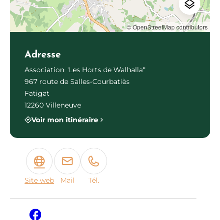
© OpenStreetMap contributors
Adresse
Association "Les Horts de Walhalla"
967 route de Salles-Courbatiès
Fatigat
12260 Villeneuve
Voir mon itinéraire
Site web
Mail
Tél.
Facebook