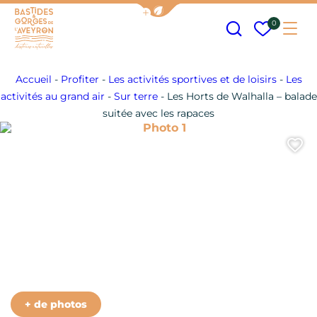
Afficher la barre de navigation
Recherche
Mes fav
0
Me
Bastides et Gorges de l&#039;Aveyron
Accueil
-
Profiter
-
Les activités sportives et de loisirs
-
Les
activités au grand air
-
Sur terre
-
Les Horts de Walhalla – balade
suitée avec les rapaces
Photo 1
A
+ de photos