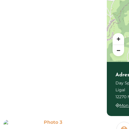
Adre
Day Sp
Ligal
12270 
Mon 
Photo 3