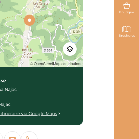
Boutique
Brochures
© OpenStreetMap contributors
sse
a Najac
Najac
itinéraire via Google Maps