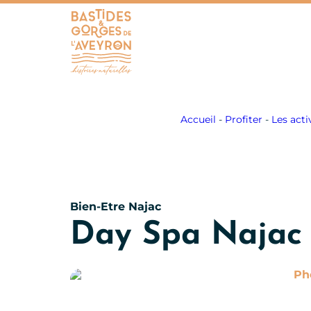
Bastides et Gorges de l&#039;Aveyron
Accueil
-
Profiter
-
Les acti
Bien-Etre
Najac
Day Spa Najac