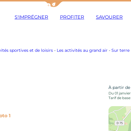
Afficher la barre de navigation du m
S'IMPRÉGNER
PROFITER
SAVOURER
vités sportives et de loisirs
-
Les activités au grand air
-
Sur terre
À partir d
Du 01 janvie
Tarif de base
Photo 1