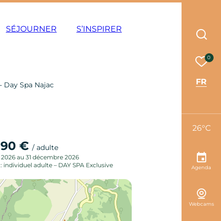
ode éco
SÉJOURNER
S’INSPIRER
Rec
Mes 
0
FR
-
Day Spa Najac
26°C
90 €
e
/ adulte
r 2026 au 31 décembre 2026
 : individuel adulte – DAY SPA Exclusive
Agenda
Webcams