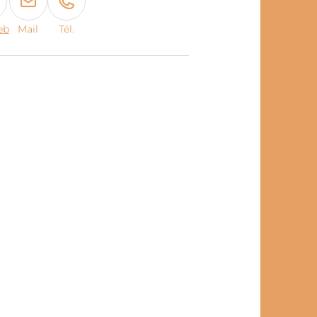
eb
Mail
Tél.
book