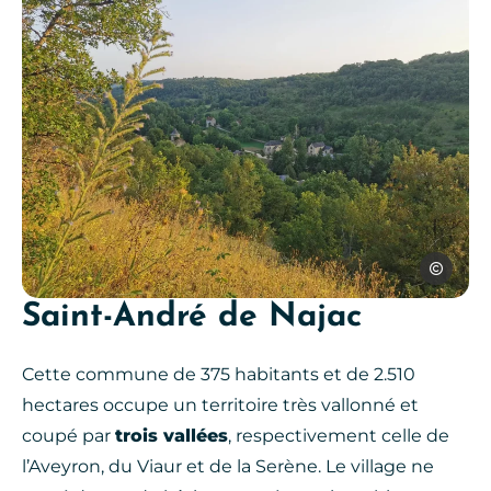
SPL Ouest
Saint-André de Najac
La Rouquette, © SPL Ouest Ave
Cette commune de 375 habitants et de 2.510
hectares occupe un territoire très vallonné et
coupé par
trois vallées
, respectivement celle de
l’Aveyron, du Viaur et de la Serène. Le village ne