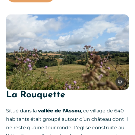
Vue sur Morlhon-le-Haut, © SP
SPL Ouest
La Rouquette
Situé dans la
vallée de l’Assou
, ce village de 640
habitants était groupé autour d’un château dont il
ne reste qu’une tour ronde. L’église construite au