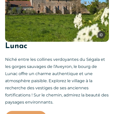
SPL Ouest
Lunac
Prieuré de Laramière, © SPL Ou
Niché entre les collines verdoyantes du Ségala et
les gorges sauvages de l’Aveyron, le bourg de
Lunac offre un charme authentique et une
atmosphère paisible. Explorez le village à la
recherche des vestiges de ses anciennes
fortifications ! Sur le chemin, admirez la beauté des
paysages environnants.