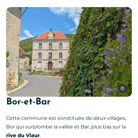
SPL Ouest
Bor-et-Bar
Ambeyrac, © SPL Ouest Aveyro
Cette commune est constituée de deux villages,
Bor qui surplombe la vallée et Bar, plus bas sur la
rive du Viaur
.