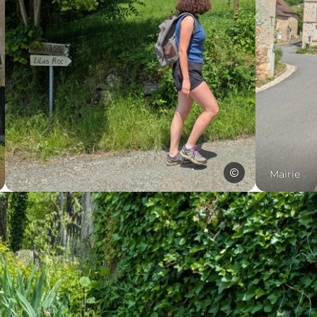
SPL Ouest Aveyron T
Pat
Mairie
Patrimoine d, © SPL Ouest Aveyron Tourisme