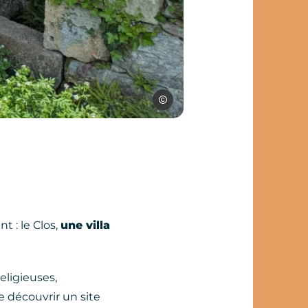
SPL Ouest Aveyron Tourisme
t : le Clos,
une villa
eligieuses,
e découvrir un site