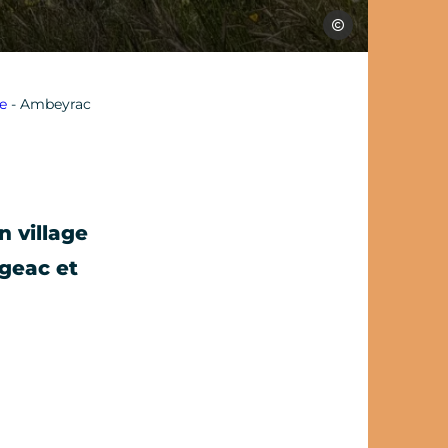
SPL Ouest Aveyron 
re
-
Ambeyrac
n village
igeac et