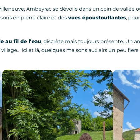
illeneuve, Ambeyrac se dévoile dans un coin de vallée où
isons en pierre claire et des
vues époustouflantes
, pou
e au fil de l’eau
, discrète mais toujours présente. Un a
e village… Ici et là, quelques maisons aux airs un peu fier