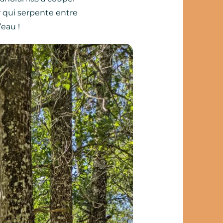
r qui serpente entre
’eau !