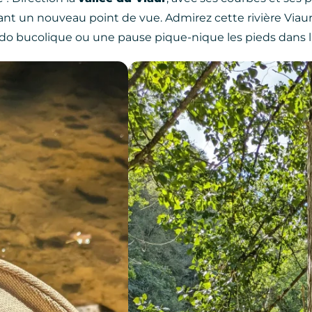
rant un nouveau point de vue. Admirez cette rivière Viau
rando bucolique ou une pause pique-nique les pieds dans l