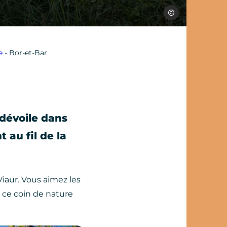
SPL Ouest Aveyron 
e
-
Bor-et-Bar
 dévoile dans
 au fil de la
Viaur. Vous aimez les
à ce coin de nature