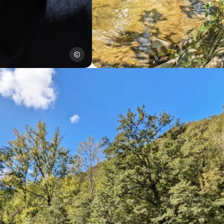
SPL Ouest Aveyron Tourisme
 Tourisme
Bor-et-Bar, vallée du Viaur, © SP