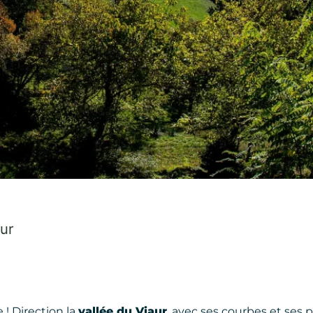
ur
! Direction la
vallée du Viaur
, avec ses courbes et ses