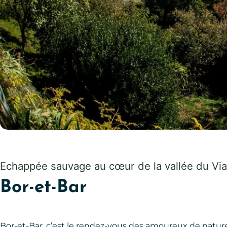
Bor et Bar, © Sylvie Bosc
Echappée sauvage au cœur de la vallée du Via
Bor-et-Bar
Bor-et-Bar, c’est le rendez-vous des amoureux de nature 