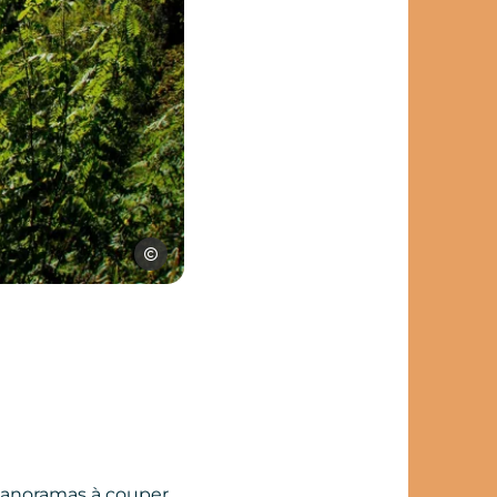
Sylvie Bosc
 panoramas à couper