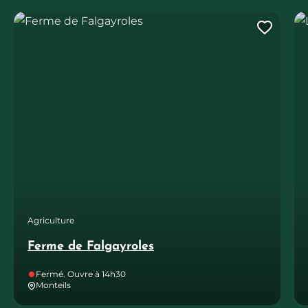
Ferme de Falgayroles
La
Ajout
Agriculture
Ferme de Falgayroles
Fermé. Ouvre à 14h30
Monteils