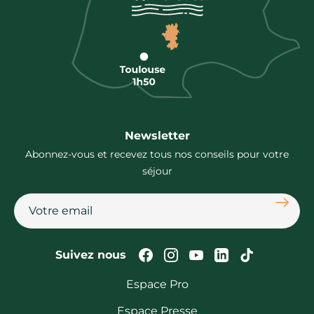
Newsletter
Abonnez-vous et recevez tous nos conseils pour votre
séjour
S'abon
Suivez-nous sur Faceb
Suivez-nous sur In
Suivez-nous su
Suivez-nous
Suivez-n
Suivez nous
Espace Pro
Espace Presse