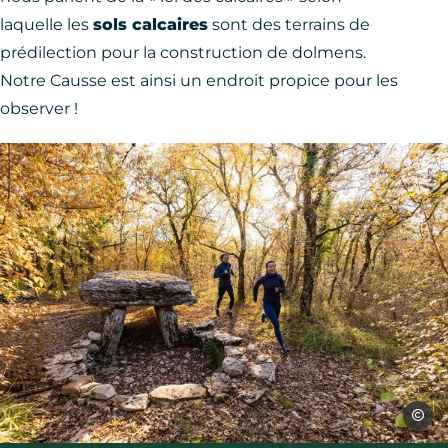
laquelle les
sols calcaires
sont des terrains de
prédilection pour la construction de dolmens.
Notre Causse est ainsi un endroit propice pour les
observer !
CMano