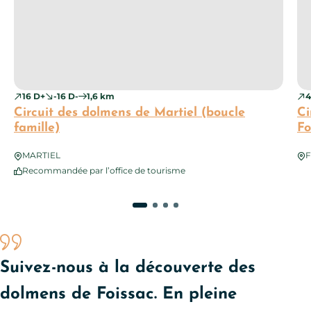
16 D+
-16 D-
1,6 km
4
Circuit des dolmens de Martiel (boucle
Ci
famille)
Fo
MARTIEL
F
Recommandée par l’office de tourisme
Suivez-nous à la découverte des
dolmens de Foissac. En pleine