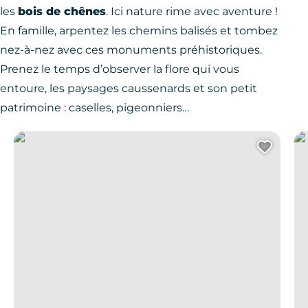
les
bois de chênes
. Ici nature rime avec aventure !
En famille, arpentez les chemins balisés et tombez
nez-à-nez avec ces monuments préhistoriques.
Prenez le temps d’observer la flore qui vous
entoure, les paysages caussenards et son petit
patrimoine : caselles, pigeonniers…
Circuit des dolmens de Martiel (boucle famille)
Cir
Ajout