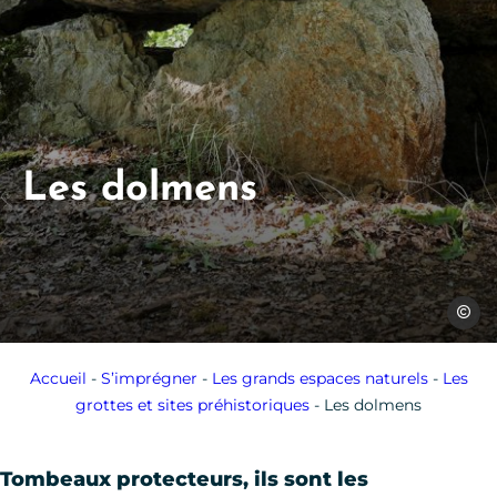
Les dolmens
Jérôme
Accueil
-
S’imprégner
-
Les grands espaces naturels
-
Les
grottes et sites préhistoriques
-
Les dolmens
Tombeaux protecteurs, ils sont les