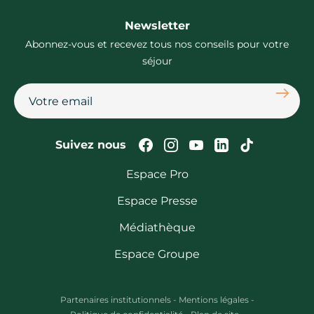
Newsletter
Abonnez-vous et recevez tous nos conseils pour votre
séjour
S'abon
Suivez-nous sur Faceb
Suivez-nous sur In
Suivez-nous su
Suivez-nous
Suivez-n
Suivez nous
Espace Pro
Espace Presse
Médiathèque
Espace Groupe
Partenaires institutionnels
-
Mentions légales
-