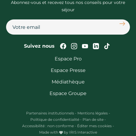
Abonnez-vous et recevez tous nos conseils pour votre
séjour
S'abon
Suivez-nous sur Faceb
Suivez-nous sur In
Suivez-nous su
Suivez-nous
Suivez-n
Suivez nous
Espace Pro
Espace Presse
Médiathèque
Espace Groupe
Partenaires institutionnels
-
Mentions légales
-
Politique de confidentialité
-
Plan de site
-
Accessibilité : non conforme
-
Éditer mes cookies
-
Made with
by
IRIS Interactive