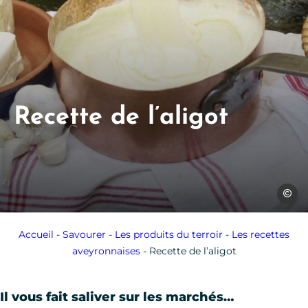
Recette de l’aligot
J.Toma
Accueil
-
Savourer
-
Les produits du terroir
-
Les recettes
aveyronnaises
-
Recette de l’aligot
Il vous fait saliver sur les marchés…