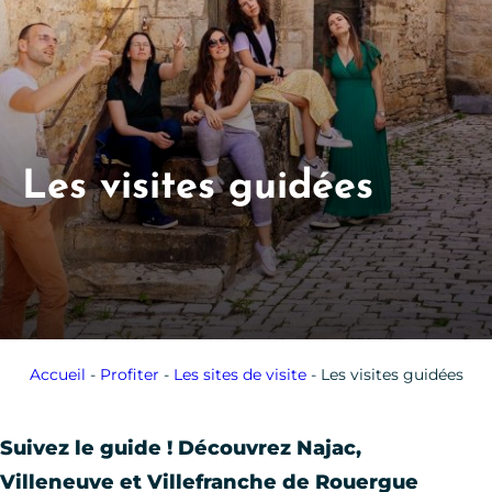
Les visites guidées
Accueil
-
Profiter
-
Les sites de visite
-
Les visites guidées
Suivez le guide ! Découvrez Najac,
Villeneuve et Villefranche de Rouergue