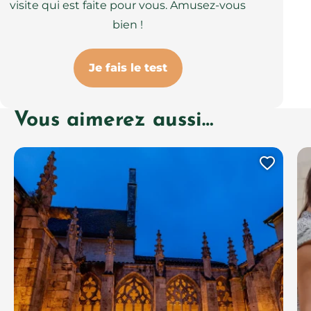
visite qui est faite pour vous. Amusez-vous
bien !
Je fais le test
Vous aimerez aussi…
Ajout