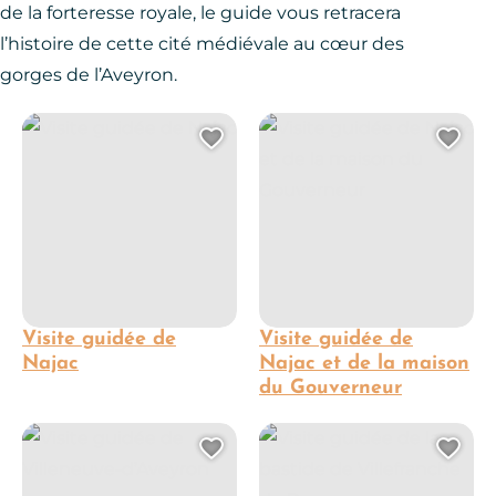
de la forteresse royale, le guide vous retracera
l’histoire de cette cité médiévale au cœur des
gorges de l’Aveyron.
Visite guidée de Najac
Visite guidée de Najac et de 
Ajouter cette page au 
Ajo
Visite guidée de
Visite guidée de
Najac
Najac et de la maison
du Gouverneur
Visite guidée de Villeneuve-d’Aveyron
Visite guidée de la bastide de
Ajouter cette page au 
Ajo