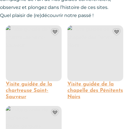
observez et plongez dans l’histoire de ces sites.
Quel plaisir de (re)découvrir notre passé !
Visite guidée de la chartreuse Saint-Sauveur
Visite guidée de la chapelle de
Ajouter cette page au 
Ajo
Visite guidée de la
Visite guidée de la
chartreuse Saint-
chapelle des Pénitents
Sauveur
Noirs
Visite guidée de l’église de Toulongergues
Ajouter cette page au 