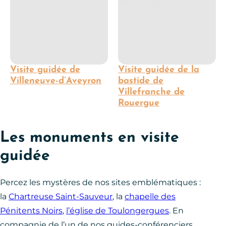
Visite guidée de
Visite guidée de la
Villeneuve-d’Aveyron
bastide de
Villefranche de
Rouergue
Les monuments en visite
guidée
Percez les mystères de nos sites emblématiques :
la
Chartreuse Saint-Sauveur
, la
chapelle des
Pénitents Noirs
,
l’église de Toulongergues
. En
compagnie de l’un de nos guides-conférenciers,