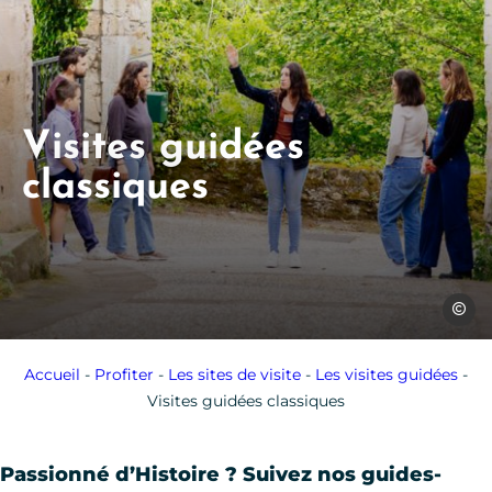
Visites guidées
classiques
Les Co
Accueil
-
Profiter
-
Les sites de visite
-
Les visites guidées
-
Visites guidées classiques
Passionné d’Histoire ? Suivez nos guides-