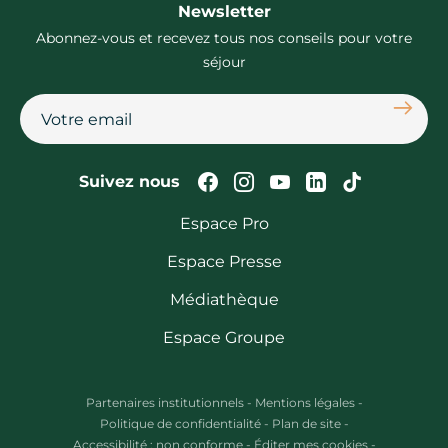
Newsletter
Abonnez-vous et recevez tous nos conseils pour votre
séjour
S'abon
Suivez-nous sur Faceb
Suivez-nous sur In
Suivez-nous su
Suivez-nous
Suivez-n
Suivez nous
Espace Pro
Espace Presse
Médiathèque
Espace Groupe
Partenaires institutionnels
-
Mentions légales
-
Politique de confidentialité
-
Plan de site
-
Accessibilité : non conforme
-
Éditer mes cookies
-