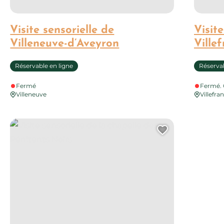
Visite sensorielle de
Visite
Villeneuve-d’Aveyron
Ville
Réservable en ligne
Réservab
Fermé
Fermé. 
Villeneuve
Villefr
Visite sensorielle de la chapelle des Pénitents Noirs
uter cette page au carnet de voyage ?
Ajouter cet