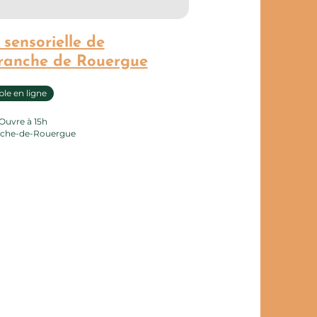
 sensorielle de
franche de Rouergue
le en ligne
Ouvre à 15h
anche-de-Rouergue
te page au carnet de voyage ?