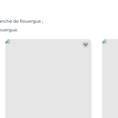
ranche de Rouergue ;
Rouergue.
Visite sensorielle de Villeneuve-d’Aveyron
Visite s
uter cette page au carnet de voyage ?
Ajouter cet