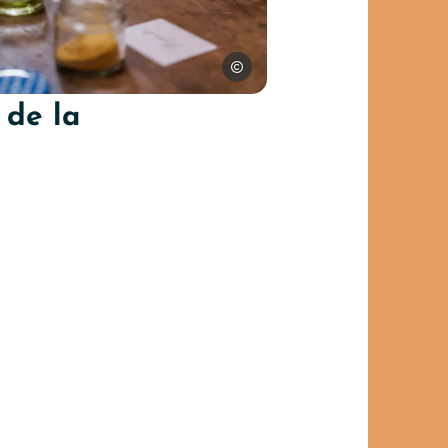
Julien Herrero
ro
 de la