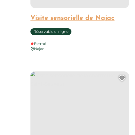
Visite sensorielle de Najac
Réservable en ligne
Fermé
Najac
Visite sensorielle de la chartreuse Saint-Sauveur
Ajo