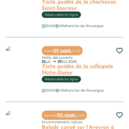
Visite guidée de la chartreuse
Saint-Sauveur
Réservable en ligne
Visite guidée de la chartreuse Saint-Sauveur
15h00
Villefranche-de-Rouergue
01 sept.
Mardi
2026
Ajo
Visite, découverte
21
juil.
27
oct.
2026
Visite guidée de la collégiale
Notre-Dame
Réservable en ligne
Visite guidée de la collégiale Notre-Dame
10h00
Villefranche-de-Rouergue
05 sept.
Samedi
2026
Ajo
Environnement, nature
Balade canoë sur l’Aveyron à