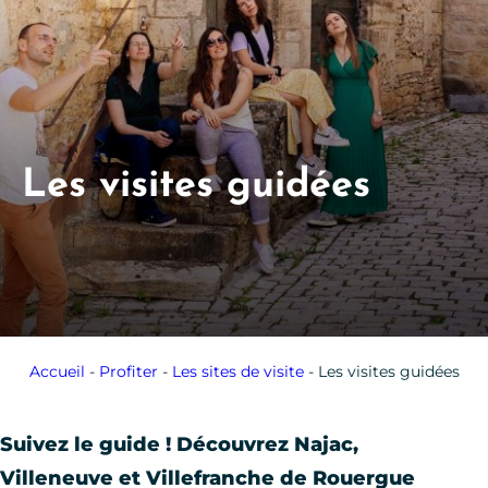
Les visites guidées
Accueil
-
Profiter
-
Les sites de visite
-
Les visites guidées
Suivez le guide ! Découvrez Najac,
Villeneuve et Villefranche de Rouergue