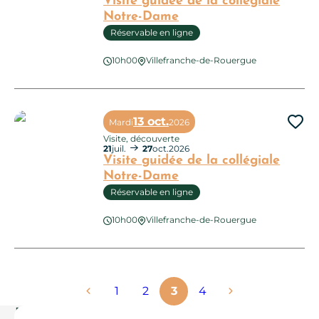
Visite guidée de la collégiale
Notre-Dame
Réservable en ligne
Visite guidée de la collégiale Notre-Dame
10h00
Villefranche-de-Rouergue
13 oct.
Mardi
2026
Ajo
Visite, découverte
21
juil.
27
oct.
2026
Visite guidée de la collégiale
Notre-Dame
Réservable en ligne
Visite guidée de la collégiale Notre-Dame
10h00
Villefranche-de-Rouergue
1
2
3
4
Pour en savoir plus…