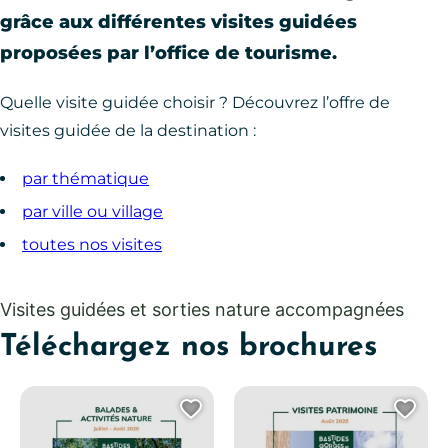
grâce aux différentes visites guidées
proposées par l’office de tourisme.
Quelle visite guidée choisir ? Découvrez l’offre de
visites guidée de la destination :
par thématique
par ville ou village
toutes nos visites
Visites guidées et sorties nature accompagnées
Téléchargez nos brochures
Ajouter cette page au 
Ajo