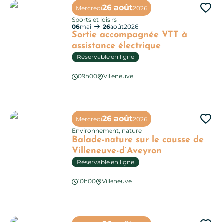
26 août
Mercredi
2026
Ajo
Sports et loisirs
06
mai
26
août
2026
Sortie accompagnée VTT à
assistance électrique
Réservable en ligne
Sortie accompagnée VTT à assistance électrique
09h00
Villeneuve
26 août
Mercredi
2026
Ajo
Environnement, nature
Balade-nature sur le causse de
Villeneuve-d’Aveyron
Réservable en ligne
10h00
Villeneuve
Balade-nature sur le causse de Villeneuve-d’Aveyron