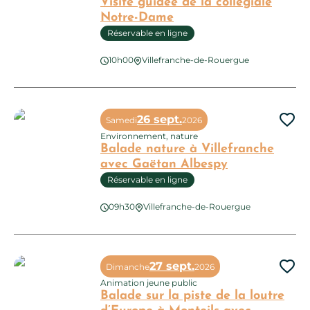
Visite guidée de la collégiale
Notre-Dame
Réservable en ligne
Visite guidée de la collégiale Notre-Dame
10h00
Villefranche-de-Rouergue
26 sept.
Samedi
2026
Ajo
Environnement, nature
Balade nature à Villefranche
avec Gaëtan Albespy
Réservable en ligne
09h30
Villefranche-de-Rouergue
Balade nature à Villefranche avec Gaëtan Albespy
27 sept.
Dimanche
2026
Ajo
Animation jeune public
Balade sur la piste de la loutre