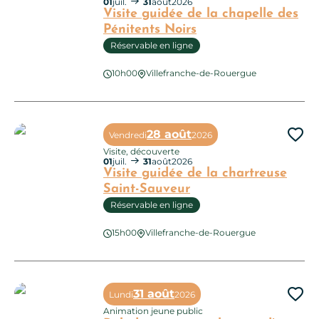
01
juil.
31
août
2026
Visite guidée de la chapelle des
Pénitents Noirs
Réservable en ligne
Visite guidée de la chapelle des Pénitents Noirs
10h00
Villefranche-de-Rouergue
28 août
Vendredi
2026
Ajo
Visite, découverte
01
juil.
31
août
2026
Visite guidée de la chartreuse
Saint-Sauveur
Réservable en ligne
Visite guidée de la chartreuse Saint-Sauveur
15h00
Villefranche-de-Rouergue
31 août
Lundi
2026
Ajo
Animation jeune public