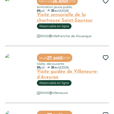
26 août
Mercredi
2026
Ajo
Animation jeune public
01
juil.
31
août
2026
Visite sensorielle de la
chartreuse Saint-Sauveur
Réservable en ligne
Visite sensorielle de la chartreuse Saint-Sauveur
15h00
Villefranche-de-Rouergue
27 août
Jeudi
2026
Ajo
Visite, découverte
01
juil.
31
août
2026
Visite guidée de Villeneuve-
d’Aveyron
Réservable en ligne
Visite guidée de Villeneuve-d’Aveyron
10h00
Villeneuve