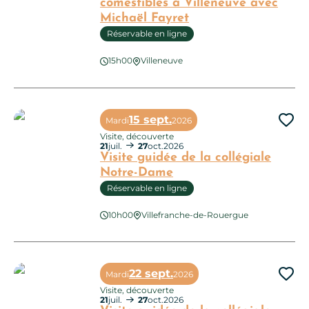
comestibles à Villeneuve avec
Michaël Fayret
Réservable en ligne
Balade plantes sauvages comestibles à Villeneuve avec Micha
15h00
Villeneuve
15 sept.
Mardi
2026
Ajo
Visite, découverte
21
juil.
27
oct.
2026
Visite guidée de la collégiale
Notre-Dame
Réservable en ligne
Visite guidée de la collégiale Notre-Dame
10h00
Villefranche-de-Rouergue
22 sept.
Mardi
2026
Ajo
Visite, découverte
21
juil.
27
oct.
2026