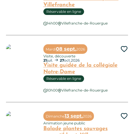
Villefranche
Réservable en ligne
14h00
Villefranche-de-Rouergue
Balade canoë sur l’Aveyron à Villefranche
08 sept.
Mardi
2026
Ajo
Visite, découverte
21
juil.
27
oct.
2026
Visite guidée de la collégiale
Notre-Dame
Réservable en ligne
Visite guidée de la collégiale Notre-Dame
10h00
Villefranche-de-Rouergue
13 sept.
Dimanche
2026
Ajo
Animation jeune public
Balade plantes sauvages