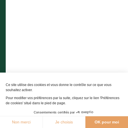
Contactez-nous
05 36 16 20 00
L'office de tourisme
Billetterie
Comment venir ?
Ce site utilise des cookies et vous donne le contrôle sur ce que vous
souhaitez activer.
Pour modifier vos préférences par la suite, cliquez sur le lien 'Préférences
de cookies' situé dans le pied de page.
Consentements certifiés par
21°C
Non merci
Je choisis
OK pour moi
Agenda
Webcams
Boutique
Brochures