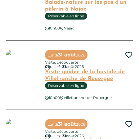
Balade-nature sur les pas d’un
pèlerin à Najac
Réservable en ligne
10h00
Najac
Balade-nature sur les pas d’un pèlerin à Najac
31 août
Lundi
2026
Ajo
Visite, découverte
01
juil.
31
août
2026
Visite guidée de la bastide de
Villefranche de Rouergue
Réservable en ligne
Visite guidée de la bastide de Villefranche de Rouergue
10h00
Villefranche-de-Rouergue
31 août
Lundi
2026
Ajo
Visite, découverte
01
juil.
31
août
2026