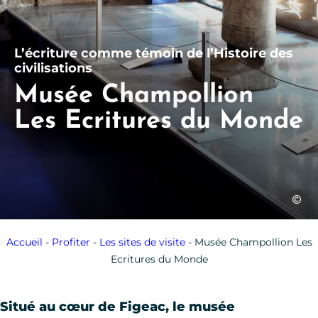
L’écriture comme témoin de l’Histoire des
civilisations
Musée Champollion
Les Ecritures du Monde
Patric
Accueil
-
Profiter
-
Les sites de visite
-
Musée Champollion Les
Ecritures du Monde
Situé au cœur de Figeac, le musée