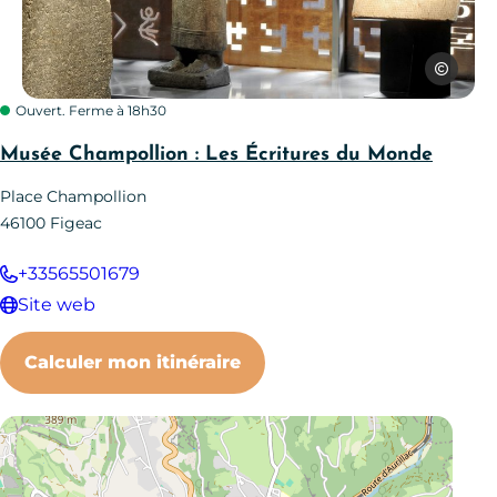
Patrice T
Ouvert. Ferme à 18h30
Musée Champollion : Les Écritures du Monde
Place Champollion
46100
Figeac
+33565501679
Site web
Calculer mon itinéraire