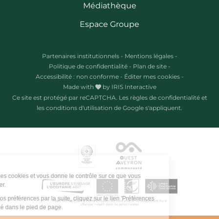
Médiathèque
Espace Groupe
Partenaires institutionnels
-
Mentions légales
-
Politique de confidentialité
-
Plan de site
-
Accessibilité : non conforme
-
Éditer mes cookies
-
Made with
by
IRIS Interactive
Ce site est protégé par reCAPTCHA. Les
règles de confidentialité
et
les
conditions d'utilisation
de Google s'appliquent.
Ce site utilise des cookies et vous donne le contrôle sur ce que vous
souhaitez activer.
Pour modifier vos préférences par la suite, cliquez sur le lien 'Préférences
de cookies' situé dans le pied de page.