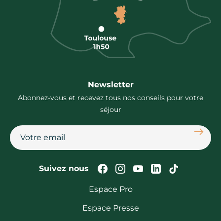
Newsletter
Abonnez-vous et recevez tous nos conseils pour votre
séjour
S'abon
Suivez-nous sur Faceb
Suivez-nous sur In
Suivez-nous su
Suivez-nous
Suivez-n
Suivez nous
Espace Pro
Espace Presse