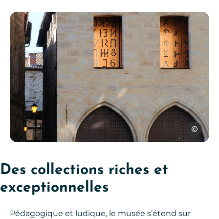
Patrice T
Photo, © Patrice THEBAULT – C
Des collections riches et
exceptionnelles
Pédagogique et ludique, le musée s’étend sur