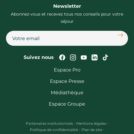
Newsletter
Abonnez-vous et recevez tous nos conseils pour votre
séjour
S'abon
Suivez-nous sur Faceb
Suivez-nous sur In
Suivez-nous su
Suivez-nous
Suivez-n
Suivez nous
Espace Pro
Espace Presse
Médiathèque
Espace Groupe
Partenaires institutionnels
-
Mentions légales
-
Politique de confidentialité
-
Plan de site
-