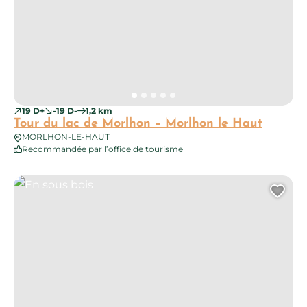
19 D+
-19 D-
1,2 km
Tour du lac de Morlhon – Morlhon le Haut
MORLHON-LE-HAUT
Recommandée par l’office de tourisme
En sous bois
Ajo