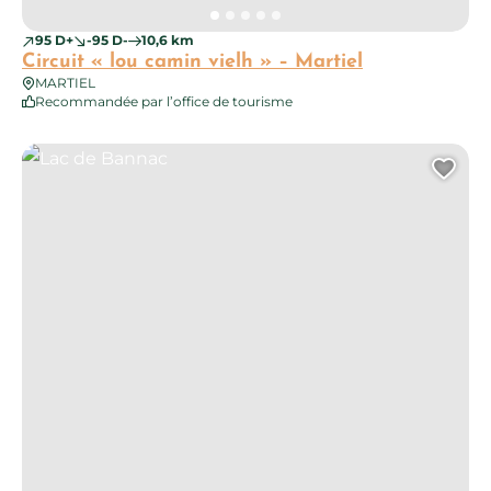
95 D+
-95 D-
10,6 km
Circuit « lou camin vielh » – Martiel
MARTIEL
Recommandée par l’office de tourisme
Lac de Bannac
Ajo