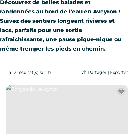
Découvrez de belles balades et
randonnées au bord de l’eau
en Aveyron !
Suivez des sentiers longeant rivières et
lacs, parfaits pour une sortie
rafraîchissante, une pause pique-nique ou
même tremper les pieds en chemin.
Partager | Exporter
1 à 12 résultat(s) sur 17
Gorges de l'Aveyron
Ajo