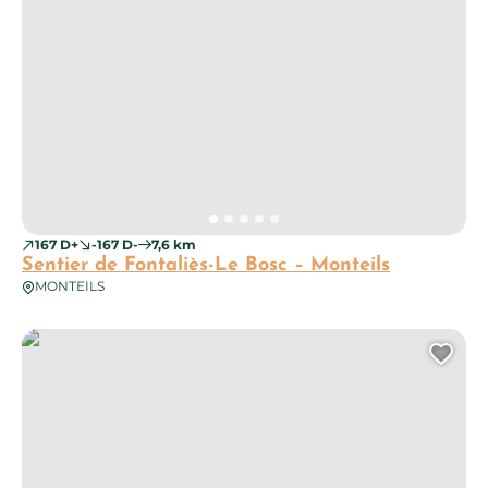
167 D+
-167 D-
7,6 km
Sentier de Fontaliès-Le Bosc – Monteils
MONTEILS
Balade du ruisseau de la Vernhe – Najac
Ajo