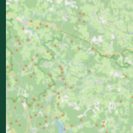
Promenade du Guiraudet
12200 Villefranche-de-Rouergue
Contactez-nous
05 36 16 20 00
L'office de tourisme
Billetterie
Comment venir ?