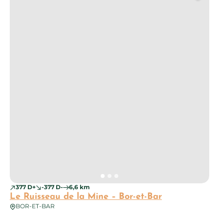
377 D+
-377 D-
6,6 km
Le Ruisseau de la Mine – Bor-et-Bar
BOR-ET-BAR