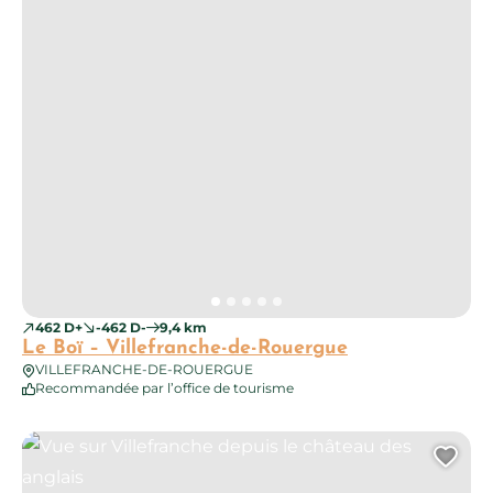
462 D+
-462 D-
9,4 km
Le Boï – Villefranche-de-Rouergue
VILLEFRANCHE-DE-ROUERGUE
Recommandée par l’office de tourisme
Vue sur Villefranche depuis le château des anglais
Ajo