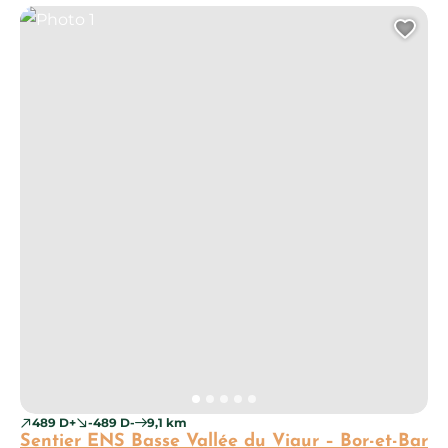
Photo 1
Ajo
489 D+
-489 D-
9,1 km
Sentier ENS Basse Vallée du Viaur – Bor-et-Bar