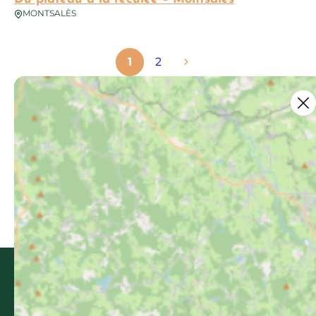
MONTSALÈS
1
2
Ce contenu vous a été utile ?
Enregistrer
Ce contenu vous a été utile
Ce contenu ne vous a pas été utile
Partager ce contenu
Partager sur Facebook (nouvelle fenêtr
Partager sur X / Twitter (nouvelle 
Partager sur WhatsApp
Partager par mail
Bastides & Gorges de l’Aveyron