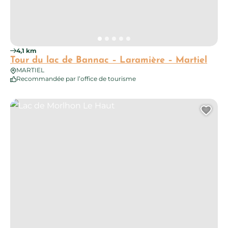
4,1 km
Tour du lac de Bannac – Laramière – Martiel
MARTIEL
Recommandée par l’office de tourisme
Lac de Morlhon Le Haut
Ajo