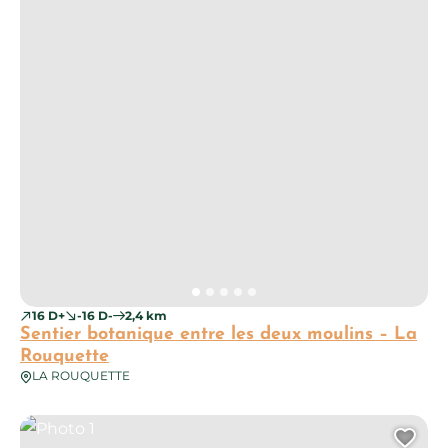
16 D+
-16 D-
2,4 km
Sentier botanique entre les deux moulins – La
Rouquette
LA ROUQUETTE
Photo 1
Ajo