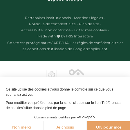
Partenaires institutionnels
-
Mentions légales
-
Politique de confidentialité
-
Plan de site
-
Accessibilité : non conforme
-
Éditer mes cookies
-
Made with
by
IRIS Interactive
Ce site est protégé par reCAPTCHA. Les
règles de confidentialité
et
les
conditions d'utilisation
de Google s'appliquent.
Ce site utilise des cookies et vous donne le contrôle sur ce que vous
souhaitez activer.
Pour modifier vos préférences par la suite, cliquez sur le lien 'Préférences
de cookies' situé dans le pied de page.
Consentements certifiés par
23°C
Non merci
Je choisis
OK pour moi
Agenda
Webcams
Boutique
Brochures