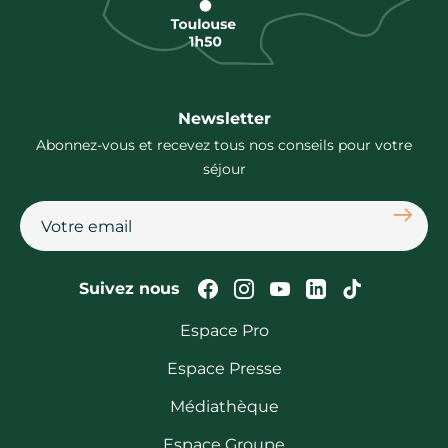
Newsletter
Abonnez-vous et recevez tous nos conseils pour votre
séjour
S'abon
Suivez-nous sur Faceb
Suivez-nous sur In
Suivez-nous su
Suivez-nous
Suivez-n
Suivez nous
Espace Pro
Espace Presse
Médiathèque
Espace Groupe