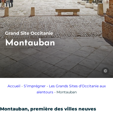
Grand Site Occitanie
Montauban
Domini
Accueil
-
S’imprégner
-
Les Grands Sites d’Occitanie aux
alentours
-
Montauban
Montauban, première des villes neuves