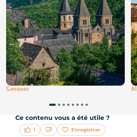
Conques
Al
Ce contenu vous a été utile ?
1
Enregistrer