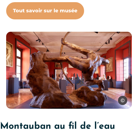
Tout savoir sur le musée
Musée Ingres Bourdelle à Mont
Dominique
Montauban au fil de l’eau