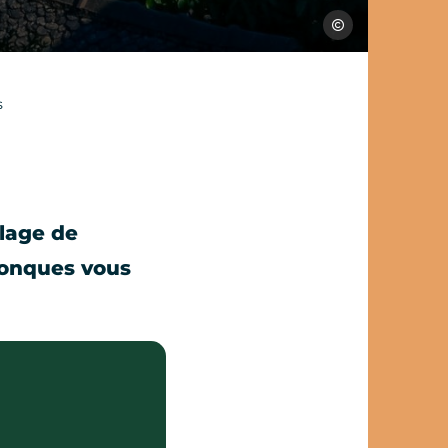
M.Hennessy
s
llage de
Conques vous