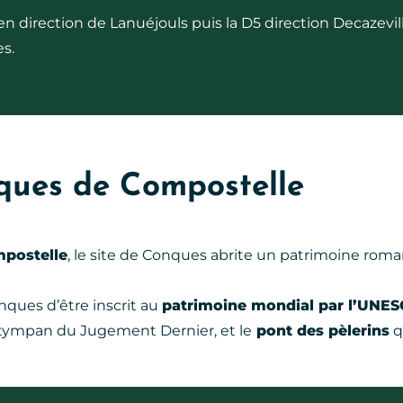
n direction de Lanuéjouls puis la D5 direction Decazevill
s.
cques de Compostelle
mpostelle
, le site de Conques abrite un patrimoine roma
nques d’être inscrit au
patrimoine mondial par l’UNE
 tympan du Jugement Dernier, et le
pont des pèlerins
qu