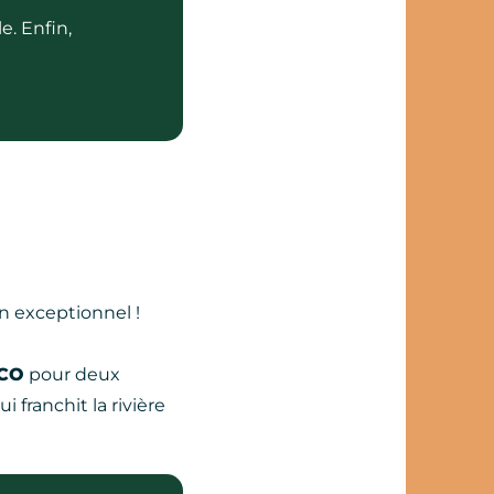
e. Enfin,
n exceptionnel !
SCO
pour deux
i franchit la rivière