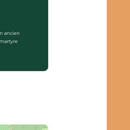
un ancien
 martyre