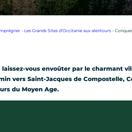
imprégner
-
Les Grands Sites d’Occitanie aux alentours
-
Conque
, laissez-vous envoûter par le charmant vi
emin vers
Saint-Jacques de Compostelle
, 
eurs du Moyen Age.