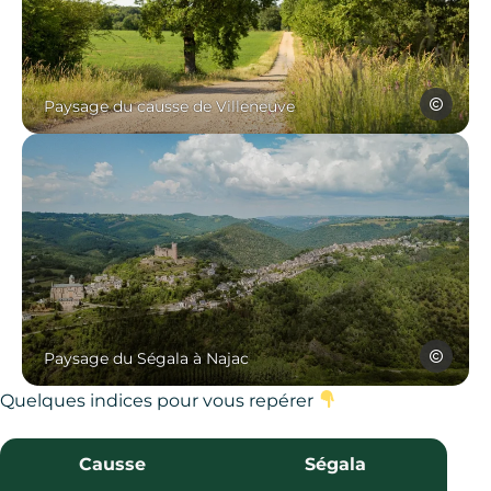
Causse de Villeneuve, © A
Aurélie Mi
Paysage du causse de Villeneuve
Najac, paysage du Ségala, © Yv
Yves Banz
Paysage du Ségala à Najac
Quelques indices pour vous repérer
Causse
Ségala