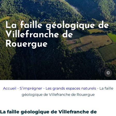
La faille géologique de
Villefranche de
Rouergue
Julien 
Accueil
-
S’imprégner
-
Les grands espaces naturels
-
La faille
géologique de Villefranche de Rouergue
La faille géologique de Villefranche de