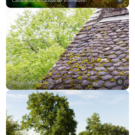
Cabane sur le causse de
Cabane sur le causse de Villeneuve
Toit en lauze à Najac, © Les Conteurs
Les Conte
Toit en lauze à Najac