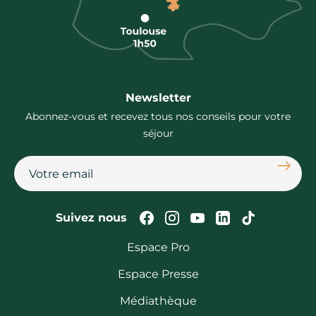
Newsletter
Abonnez-vous et recevez tous nos conseils pour votre
séjour
S'abon
Suivez-nous sur Faceb
Suivez-nous sur In
Suivez-nous su
Suivez-nous
Suivez-n
Suivez nous
Espace Pro
Espace Presse
Médiathèque