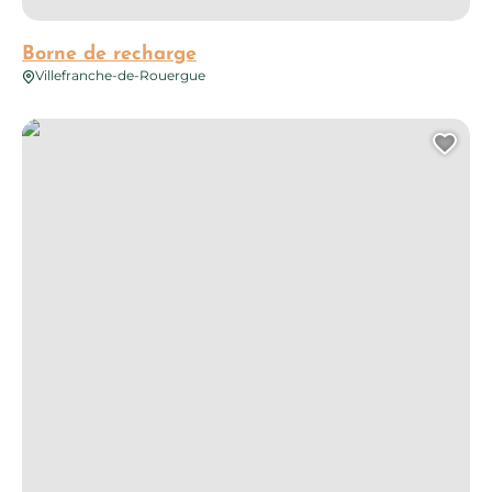
Borne de recharge
Villefranche-de-Rouergue
Borne de recharge
Ajo