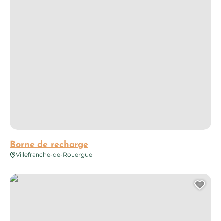
Borne de recharge
Villefranche-de-Rouergue
Borne de recharge
Ajo