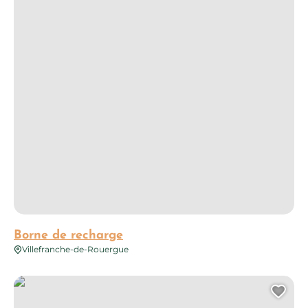
Borne de recharge
Villefranche-de-Rouergue
Borne de recharge
Ajo