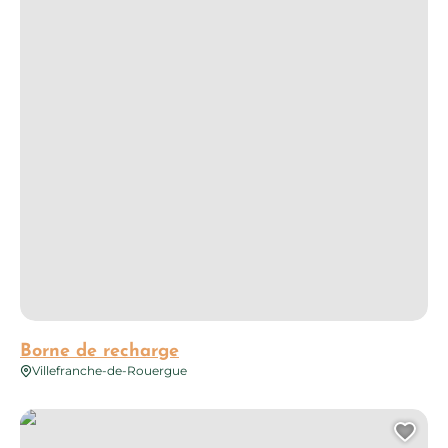
Borne de recharge
Villefranche-de-Rouergue
Borne de recharge
Ajo