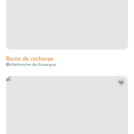
Borne de recharge
Villefranche-de-Rouergue
Borne de recharge
Ajo