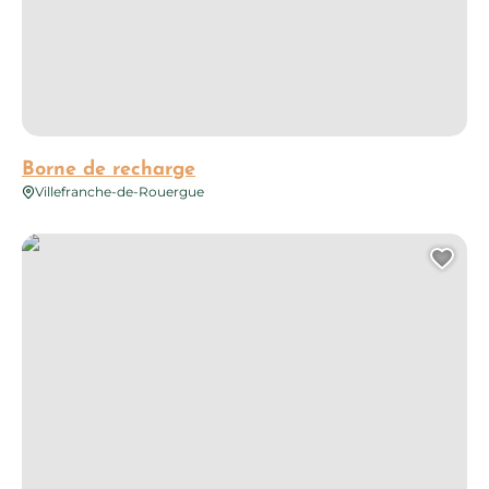
Borne de recharge
Villefranche-de-Rouergue
Borne de recharge
Ajo