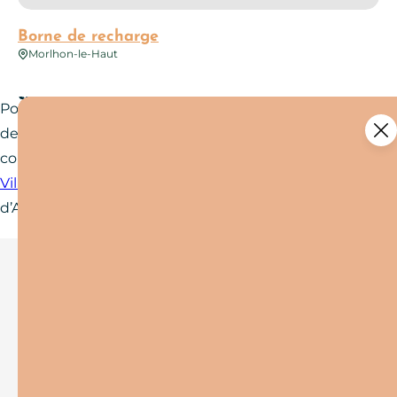
Borne de recharge
Morlhon-le-Haut
Pour venir visiter la destination Bastides et Gorges
de l’Aveyron, pensez aussi aux transports en
commun ! En bus ou en train, rendez-vous à
Villefranche de Rouergue
,
Najac
et
Villeneuve
d’Aveyron pour une escapade sans voiture.
Toutes les infos pratiques
Comment venir ? Où se garer ? Nous retrouver ?
Retrouvez toutes les informations pratiques pour
votre séjour.