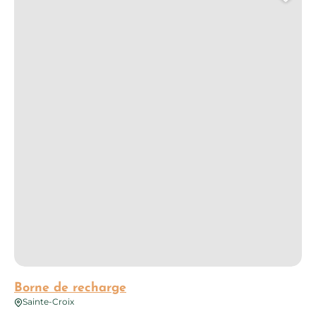
Ajo
Borne de recharge
Sainte-Croix