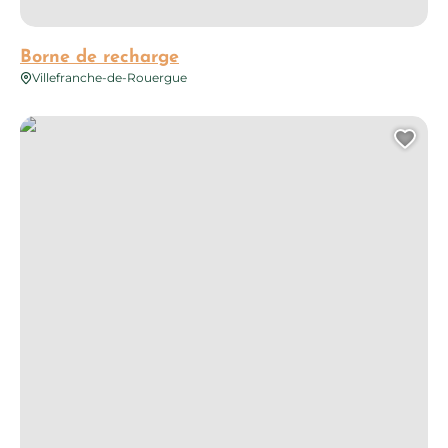
Borne de recharge
Villefranche-de-Rouergue
Borne de recharge
Ajo