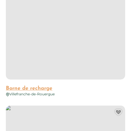
Borne de recharge
Villefranche-de-Rouergue
Borne de recharge
Ajo