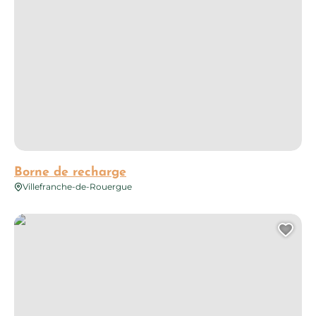
Borne de recharge
Villefranche-de-Rouergue
Borne de recharge
Ajo