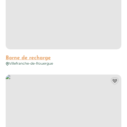
Borne de recharge
Villefranche-de-Rouergue
Borne de recharge
Ajo