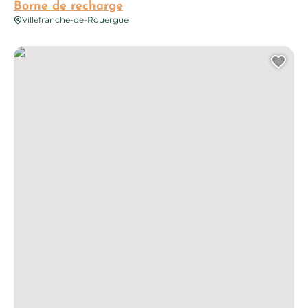
Borne de recharge
Villefranche-de-Rouergue
Borne de recharge
Ajo