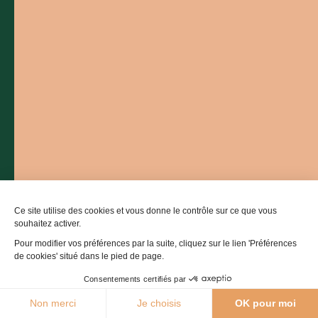
Contactez-nous
05 36 16 20 00
L'office de tourisme
Billetterie
Comment venir ?
Ce site utilise des cookies et vous donne le contrôle sur ce que vous
souhaitez activer.
Pour modifier vos préférences par la suite, cliquez sur le lien 'Préférences
de cookies' situé dans le pied de page.
Consentements certifiés par
Carte
Filtres
25°C
Non merci
Je choisis
OK pour moi
Agenda
Webcams
Boutique
Brochures