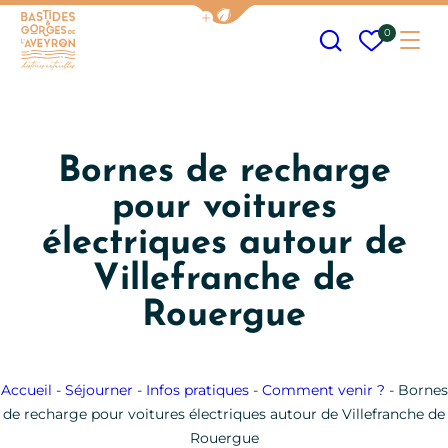
Afficher la barre de navigation
Recherche
Mes fav
0
Me
Bastides et Gorges de l&#039;Aveyron
Bornes de recharge
pour voitures
électriques autour de
Villefranche de
Rouergue
Accueil
-
Séjourner
-
Infos pratiques
-
Comment venir ?
-
Bornes
de recharge pour voitures électriques autour de Villefranche de
Rouergue