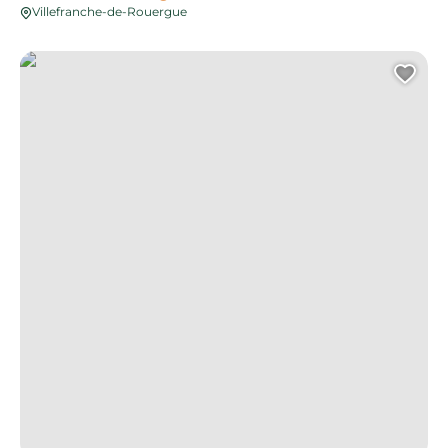
Villefranche-de-Rouergue
Borne de recharge
Ajo