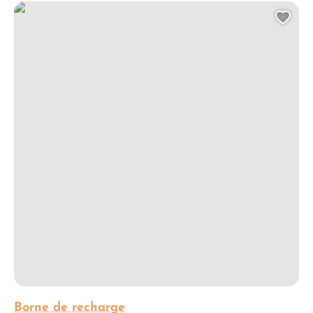
Borne de recharge
Ajo
Borne de recharge