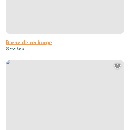
Borne de recharge
Monteils
Borne de recharge
Ajo