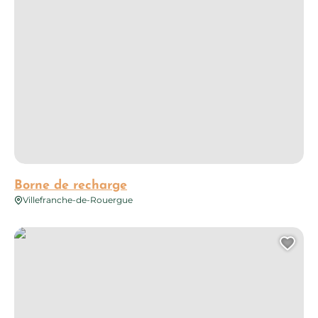
Borne de recharge
Villefranche-de-Rouergue
Borne de recharge
Ajo