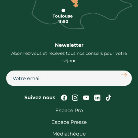
Newsletter
Abonnez-vous et recevez tous nos conseils pour votre
séjour
S'abon
Suivez-nous sur Faceb
Suivez-nous sur In
Suivez-nous su
Suivez-nous
Suivez-n
Suivez nous
Espace Pro
Espace Presse
Médiathèque