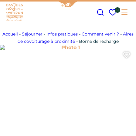
Afficher la barre de navigation
Recherche
Mes fav
0
Me
Bastides et Gorges de l&#039;Aveyron
Accueil
-
Séjourner
-
Infos pratiques
-
Comment venir ?
-
Aires
de covoiturage à proximité
-
Borne de recharge
Photo 1
A