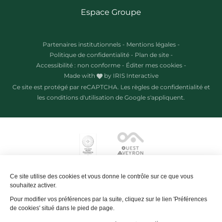
Espace Groupe
Partenaires institutionnels
-
Mentions légales
-
Politique de confidentialité
-
Plan de site
-
Accessibilité : non conforme
-
Éditer mes cookies
-
Made with
by
IRIS Interactive
Ce site est protégé par reCAPTCHA. Les
règles de confidentialité
et
les
conditions d'utilisation
de Google s'appliquent.
Ce site utilise des cookies et vous donne le contrôle sur ce que vous
souhaitez activer.
Pour modifier vos préférences par la suite, cliquez sur le lien 'Préférences
de cookies' situé dans le pied de page.