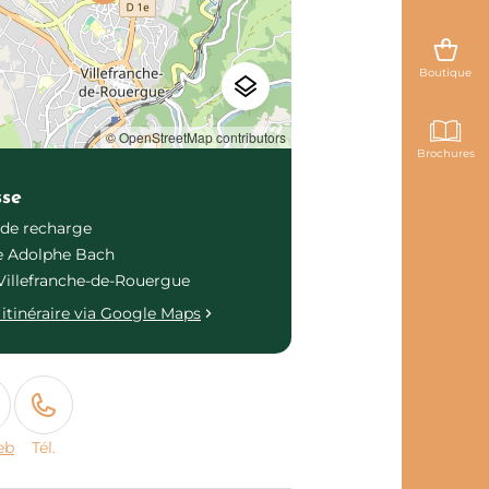
Boutique
© OpenStreetMap contributors
Brochures
sse
de recharge
e Adolphe Bach
Villefranche-de-Rouergue
itinéraire via Google Maps
eb
Tél.