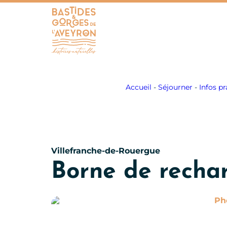
Bastides et Gorges de l&#039;Aveyron
Accueil
-
Séjourner
-
Infos pr
Villefranche-de-Rouergue
Borne de recha