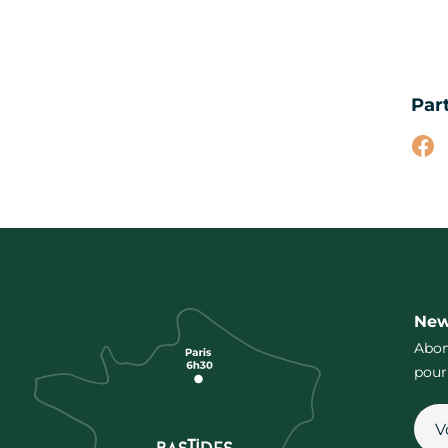
Par
Par
New
Abon
pour