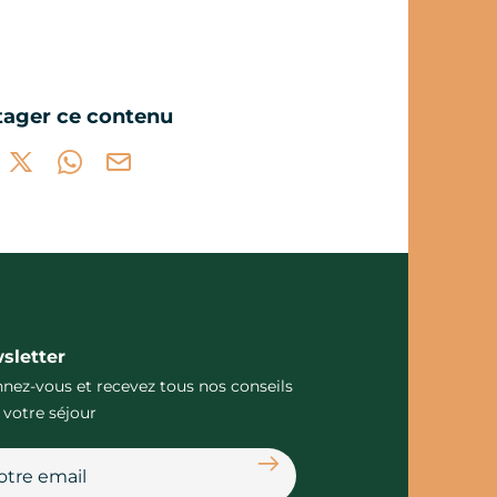
tager ce contenu
tager sur Facebook (nouvelle fenêtre)
Partager sur X / Twitter (nouvelle fenêtre)
Partager sur WhatsApp
Partager par mail
sletter
nez-vous et recevez tous nos conseils
 votre séjour
S'abonner