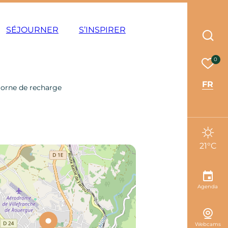
ode éco
SÉJOURNER
S’INSPIRER
Rec
Mes 
0
FR
orne de recharge
21°C
Agenda
Webcams