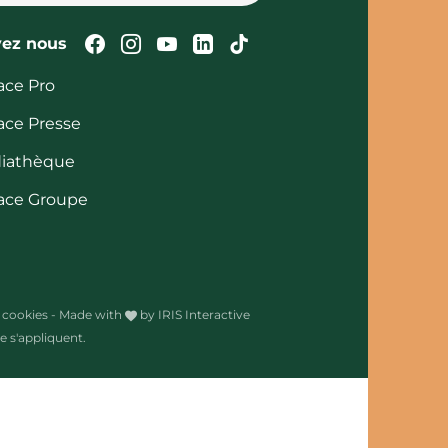
Suivez-nous sur Facebook
Suivez-nous sur Instagram
Suivez-nous sur Youtube
Suivez-nous sur Linked
Suivez-nous sur Tik
vez nous
ace Pro
ace Presse
iathèque
ace Groupe
 cookies
-
Made with
by
IRIS Interactive
 s'appliquent.