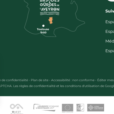
Sui
Esp
Esp
Méd
Esp
e de confidentialité
-
Plan de site
-
Accessibilité : non conforme
-
Éditer mes
CAPTCHA. Les
règles de confidentialité
et les
conditions d'utilisation
de Google
s Options