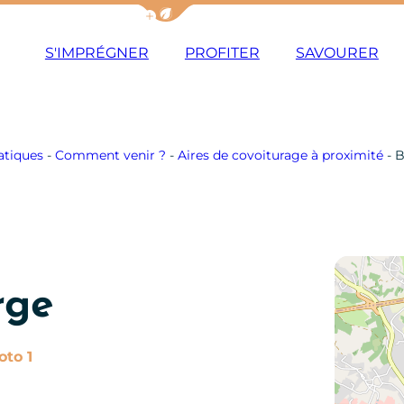
Afficher la barre de navigation du m
S'IMPRÉGNER
PROFITER
SAVOURER
atiques
-
Comment venir ?
-
Aires de covoiturage à proximité
-
B
rge
Photo 1