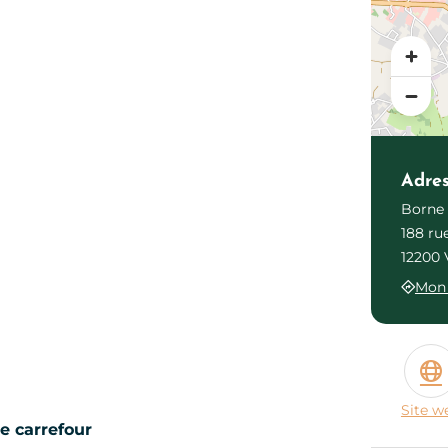
Adre
Borne 
188 ru
12200 
Mon 
Site w
de carrefour