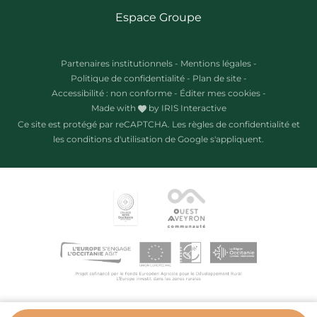
Espace Groupe
Partenaires institutionnels
-
Mentions légales
-
Politique de confidentialité
-
Plan de site
-
Accessibilité : non conforme
-
Éditer mes cookies
-
Made with
by
IRIS Interactive
Ce site est protégé par reCAPTCHA. Les
règles de confidentialité
et
les
conditions d'utilisation
de Google s'appliquent.
us donne le contrôle sur ce que vous
la suite, cliquez sur le lien 'Préférences
 page.