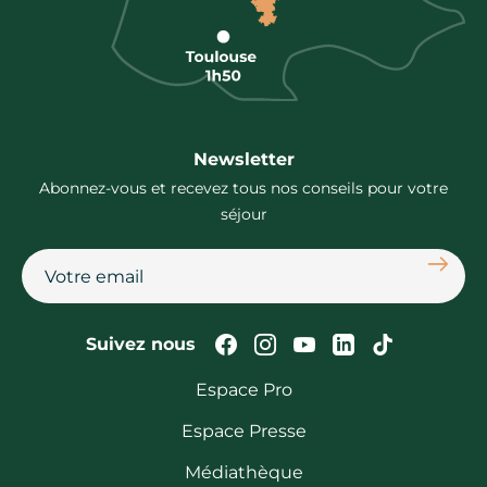
Newsletter
Abonnez-vous et recevez tous nos conseils pour votre
séjour
S'abon
Suivez-nous sur Faceb
Suivez-nous sur In
Suivez-nous su
Suivez-nous
Suivez-n
Suivez nous
Espace Pro
Espace Presse
Médiathèque