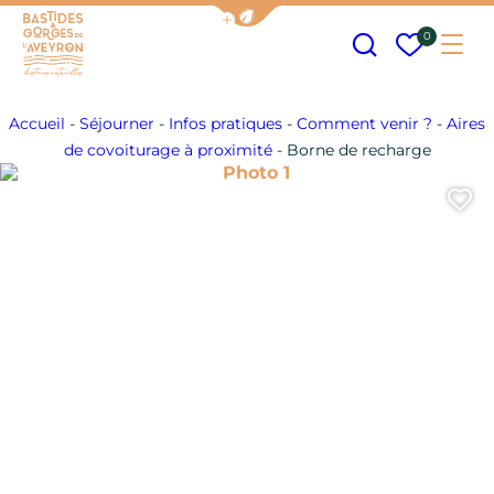
Afficher la barre de navigation
Recherche
Mes fav
0
Me
Bastides et Gorges de l&#039;Aveyron
Accueil
-
Séjourner
-
Infos pratiques
-
Comment venir ?
-
Aires
de covoiturage à proximité
-
Borne de recharge
Photo 1
A