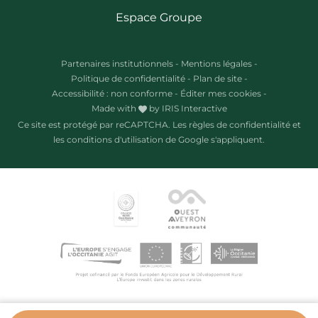
Espace Groupe
Partenaires institutionnels
-
Mentions légales
-
Politique de confidentialité
-
Plan de site
-
Accessibilité : non conforme
-
Éditer mes cookies
-
Made with
by
IRIS Interactive
Ce site est protégé par reCAPTCHA. Les
règles de confidentialité
et
les
conditions d'utilisation
de Google s'appliquent.