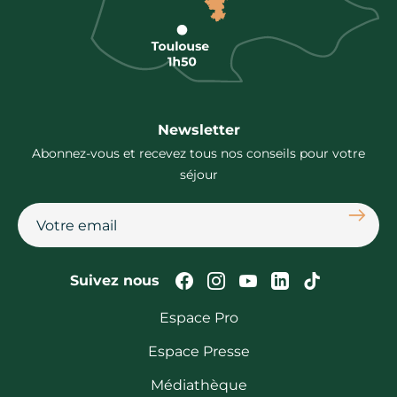
Newsletter
Abonnez-vous et recevez tous nos conseils pour votre
séjour
S'abon
Suivez-nous sur Faceb
Suivez-nous sur In
Suivez-nous su
Suivez-nous
Suivez-n
Suivez nous
Espace Pro
Espace Presse
Médiathèque