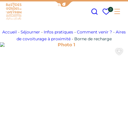
Afficher la barre de navigation
Recherche
Mes fav
0
Me
Bastides et Gorges de l&#039;Aveyron
Accueil
-
Séjourner
-
Infos pratiques
-
Comment venir ?
-
Aires
de covoiturage à proximité
-
Borne de recharge
Photo 1
A