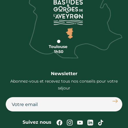
Newsletter
Abonnez-vous et recevez tous nos conseils pour votre
séjour
S'abon
Suivez-nous sur Faceb
Suivez-nous sur In
Suivez-nous su
Suivez-nous
Suivez-n
Suivez nous