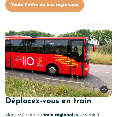
Toute l’offre de bus régionaux
Boutonnet
Déplacez-vous en train
Se déplacer en bus liO, © Bouto
Montez à bord du
train régional
pour venir à