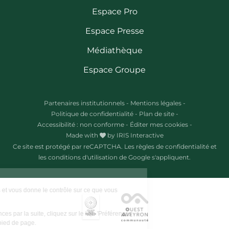
Espace Pro
Espace Presse
Médiathèque
Espace Groupe
Partenaires institutionnels
-
Mentions légales
-
Politique de confidentialité
-
Plan de site
-
Accessibilité : non conforme
-
Éditer mes cookies
-
Made with
by
IRIS Interactive
Ce site est protégé par reCAPTCHA. Les
règles de confidentialité
et
les
conditions d'utilisation
de Google s'appliquent.
Ce site utilise des cookies et vous donne le contrôle sur ce que vous
souhaitez activer.
Pour modifier vos préférences par la suite, cliquez sur le lien 'Préférences
de cookies' situé dans le pied de page.