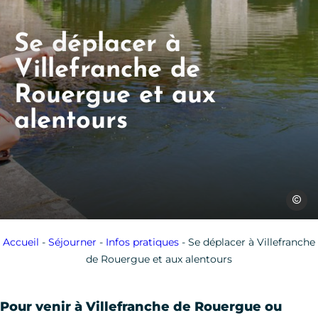
Se déplacer à
Villefranche de
Rouergue et aux
alentours
Les Co
Accueil
-
Séjourner
-
Infos pratiques
-
Se déplacer à Villefranche
de Rouergue et aux alentours
Pour venir à Villefranche de Rouergue ou