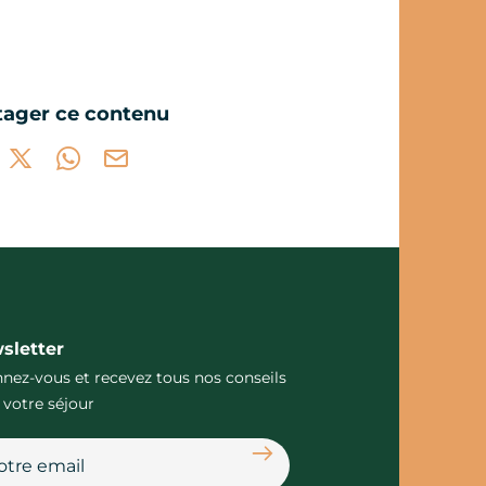
tager ce contenu
tager sur Facebook (nouvelle fenêtre)
Partager sur X / Twitter (nouvelle fenêtre)
Partager sur WhatsApp
Partager par mail
sletter
nez-vous et recevez tous nos conseils
 votre séjour
S'abonner