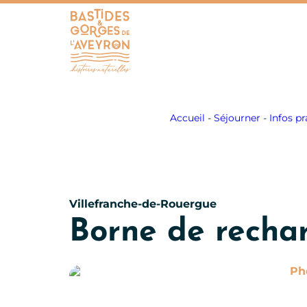
Bastides et Gorges de l&#039;Aveyron
Accueil
-
Séjourner
-
Infos pr
Villefranche-de-Rouergue
Borne de recha