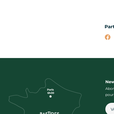
Par
Par
New
Abon
pour