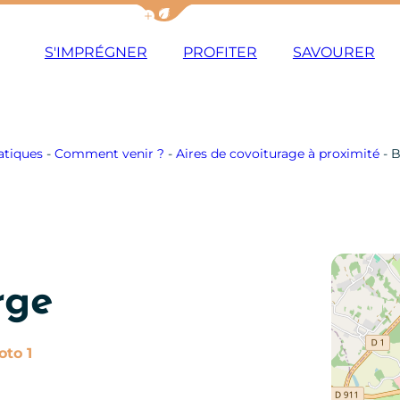
Afficher la barre de navigation du m
S'IMPRÉGNER
PROFITER
SAVOURER
atiques
-
Comment venir ?
-
Aires de covoiturage à proximité
-
B
rge
Photo 1