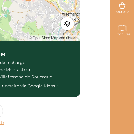
Boutique
Brochures
© OpenStreetMap contributors
sse
de recharge
 de Montauban
Villefranche-de-Rouergue
itinéraire via Google Maps
eb