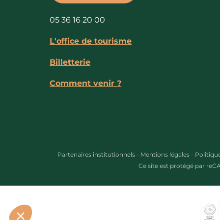
05 36 16 20 00
L'office de tourisme
Billetterie
Comment venir ?
 des cookies et vous donne le contrôle sur ce que vous
r.
s préférences par la suite, cliquez sur le lien
 cookies' situé dans le pied de page.
Partenaires institutionnels
-
Mentions légales
-
Politiqu
Ce site est protégé par re
Consentements certifiés par
Je choisis
OK pour moi
Axeptio consent
Plateforme de Gestion du Consentement : Personnalisez vo
Notre plateforme vous permet d'adapter et de gérer vos param