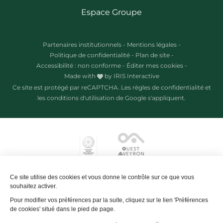
Espace Groupe
Partenaires institutionnels
-
Mentions légales
-
Politique de confidentialité
-
Plan de site
-
Accessibilité : non conforme
-
Éditer mes cookies
-
Made with
by
IRIS Interactive
Ce site est protégé par reCAPTCHA. Les
règles de confidentialité
et
les
conditions d'utilisation
de Google s'appliquent.
Ce site utilise des cookies et vous donne le contrôle sur ce que vous
souhaitez activer.
Pour modifier vos préférences par la suite, cliquez sur le lien 'Préférences
de cookies' situé dans le pied de page.