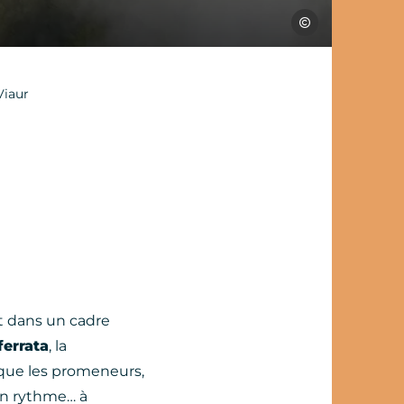
Jules Bloseur - Expl
Viaur
t dans un cadre
ferrata
, la
fs que les promeneurs,
son rythme… à