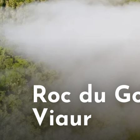
Roc du G
Viaur