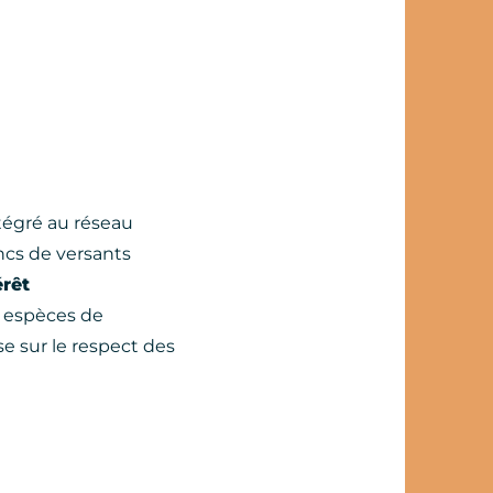
tégré au réseau
ancs de versants
érêt
s espèces de
se sur le respect des