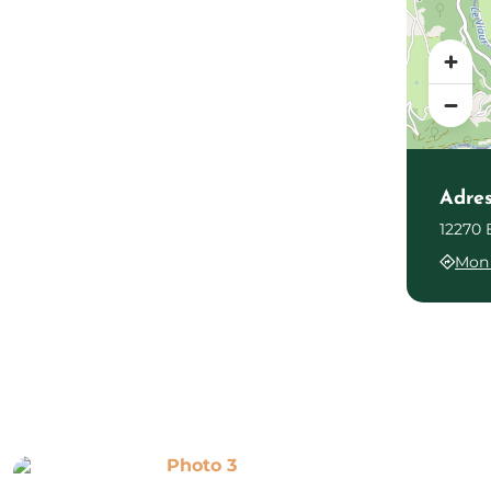
Adre
12270 
Mon 
Photo 3