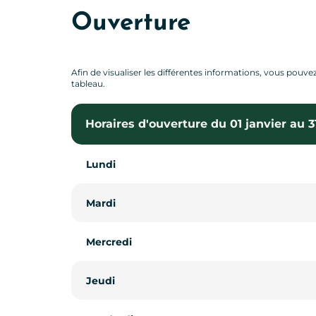
Ouverture
Afin de visualiser les différentes informations, vous pouvez 
tableau.
Horaires d'ouverture du 01 janvier au
Horaires d'ouverture du 01 janvier au
Lundi
Lundi
Mardi
Mardi
Mercredi
Mercredi
Jeudi
Jeudi