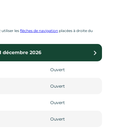
utiliser les
flèches de navigation
placées à droite du
 31 décembre 2026
 31 décembre 2027
Ouvert
Ouvert
Ouvert
Ouvert
Ouvert
Ouvert
Ouvert
Ouvert