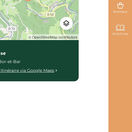
Boutique
Brochures
© OpenStreetMap contributors
sse
Bor-et-Bar
itinéraire via Google Maps