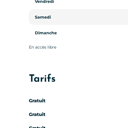
Vendredi
Vendredi
Samedi
Samedi
Dimanche
Dimanche
En accès libre
Tarifs
Gratuit
Gratuit