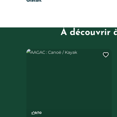
Gratuit
À découvrir 
AAGAC : Canoë / Kayak
Ajo
9/10