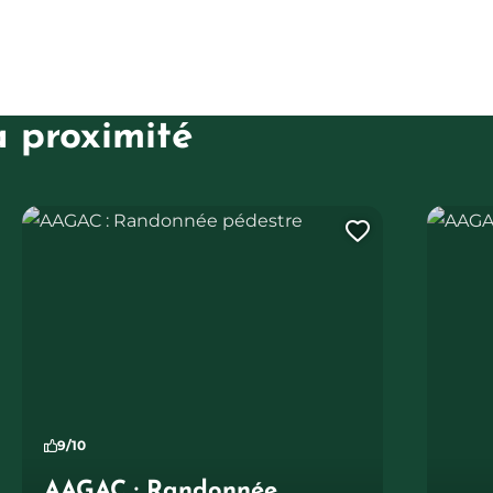
à proximité
AAGAC : Randonnée pédestre
AAGAC : 
uter cette page au carnet de voyage ?
Ajouter ce
9/10
AAGAC : Randonnée