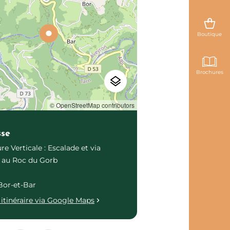
Boutique
Brochures
© OpenStreetMap contributors
sse
re Verticale : Escalade et via
a au Roc du Gorb
Bor-et-Bar
itinéraire via Google Maps