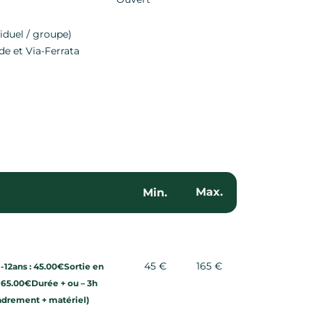
viduel / groupe)
de et Via-Ferrata
Max.
Min.
45 €
165 €
 -12ans : 45.00€Sortie en
 165.00€Durée + ou – 3h
cadrement + matériel)