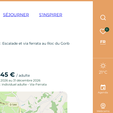
ode éco
SÉJOURNER
S’INSPIRER
Rec
Mes 
0
FR
: Escalade et via ferrata au Roc du Gorb
21°C
45 €
e
/ adulte
r 2026 au 31 décembre 2026
 : individuel adulte – Via-Ferrata
Agenda
Webcams