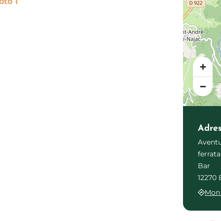
Photo 1
Adre
Aventu
ferrat
Bar
12270 
Mon 