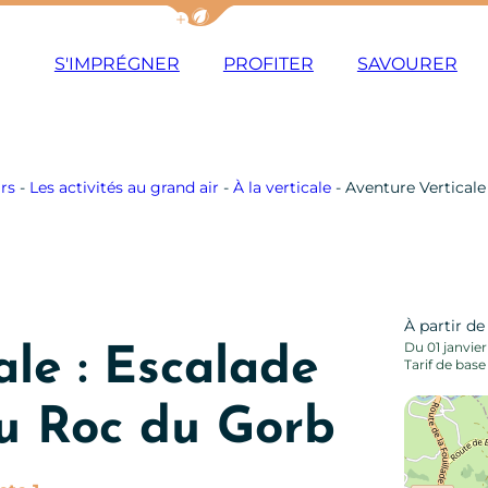
Afficher la barre de navigation du m
S'IMPRÉGNER
PROFITER
SAVOURER
irs
-
Les activités au grand air
-
À la verticale
-
Aventure Verticale 
À partir d
Du 01 janvie
ale : Escalade
Tarif de base
au Roc du Gorb