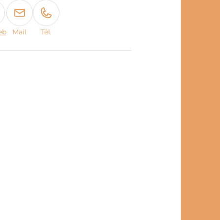
eb
Mail
Tél.
book