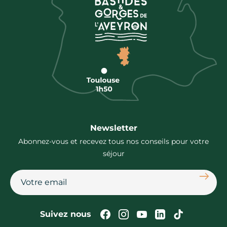
Newsletter
Abonnez-vous et recevez tous nos conseils pour votre
séjour
S'abon
Suivez-nous sur Faceb
Suivez-nous sur In
Suivez-nous su
Suivez-nous
Suivez-n
Suivez nous