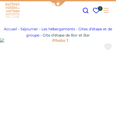
Afficher la barre de navigation
Recherche
Mes fav
0
Me
Bastides et Gorges de l&#039;Aveyron
Accueil
-
Séjourner
-
Les hébergements
-
Gîtes d’étape et de
groupe
-
Gîte d’étape de Bor et Bar
Photo 1
A