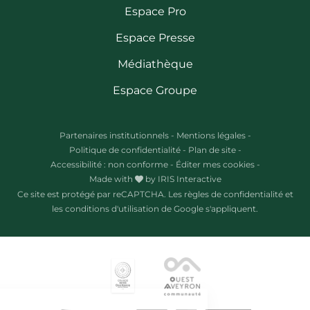
Espace Pro
Espace Presse
Médiathèque
Espace Groupe
Partenaires institutionnels
-
Mentions légales
-
Politique de confidentialité
-
Plan de site
-
Accessibilité : non conforme
-
Éditer mes cookies
-
Made with
by
IRIS Interactive
Ce site est protégé par reCAPTCHA. Les
règles de confidentialité
et
les
conditions d'utilisation
de Google s'appliquent.