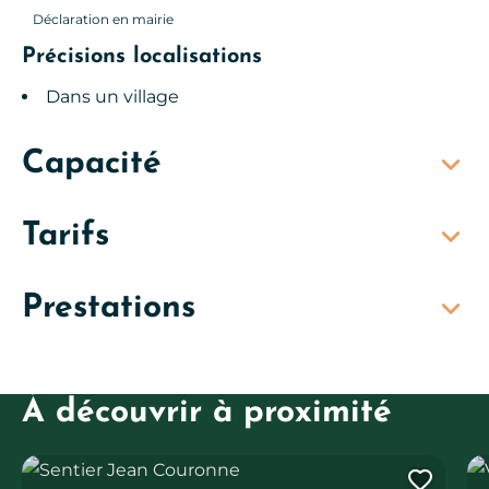
Déclaration en mairie
Précisions localisations
Dans un village
Capacité
Tarifs
Prestations
À découvrir à proximité
Sentier Jean Couronne
Via