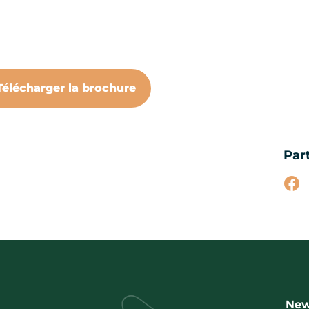
Télécharger la brochure
Par
Par
New