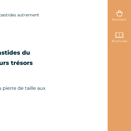
 bastides autrement
Boutique
Brochures
astides du
urs trésors
pierre de taille aux