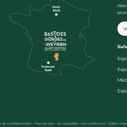
Abon
pour
Sui
Esp
Esp
Méd
Esp
e de confidentialité
-
Plan de site
-
Accessibilité : non conforme
-
Éditer mes