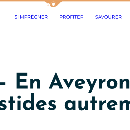
Afficher la barre de navigation du m
S'IMPRÉGNER
PROFITER
SAVOURER
– En Aveyron 
astides autre