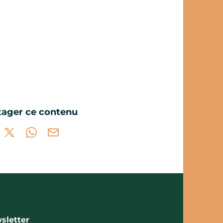
tager ce contenu
tager sur Facebook (nouvelle fenêtre)
Partager sur X / Twitter (nouvelle fenêtre)
Partager sur WhatsApp
Partager par mail
sletter