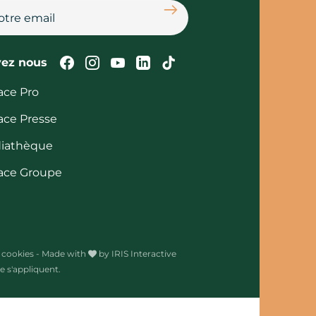
S'abonner
Suivez-nous sur Facebook
Suivez-nous sur Instagram
Suivez-nous sur Youtube
Suivez-nous sur Linked
Suivez-nous sur Tik
vez nous
ace Pro
ace Presse
iathèque
ace Groupe
 cookies
-
Made with
by
IRIS Interactive
 s'appliquent.