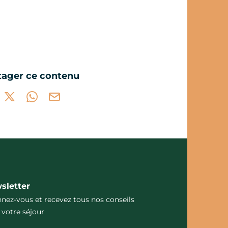
tager ce contenu
tager sur Facebook (nouvelle fenêtre)
Partager sur X / Twitter (nouvelle fenêtre)
Partager sur WhatsApp
Partager par mail
sletter
nez-vous et recevez tous nos conseils
 votre séjour