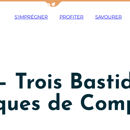
Afficher la barre de navigation du m
S'IMPRÉGNER
PROFITER
SAVOURER
 Trois Basti
ques de Comp