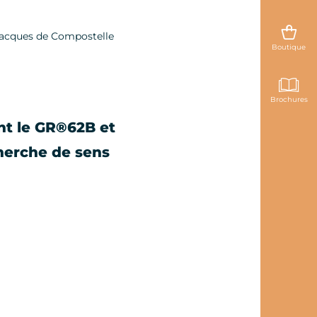
-Jacques de Compostelle
Boutique
Brochures
nt le GR®62B et
cherche de sens