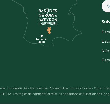
Sui
Esp
Esp
Méd
Esp
e de confidentialité
-
Plan de site
-
Accessibilité : non conforme
-
Éditer mes
CAPTCHA. Les
règles de confidentialité
et les
conditions d'utilisation
de Google