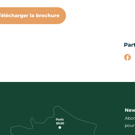
Télécharger la brochure
Par
Par
New
Abon
pour