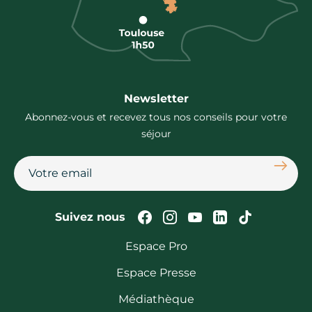
Newsletter
Abonnez-vous et recevez tous nos conseils pour votre
séjour
S'abon
Suivez-nous sur Faceb
Suivez-nous sur In
Suivez-nous su
Suivez-nous
Suivez-n
Suivez nous
Espace Pro
Espace Presse
Médiathèque