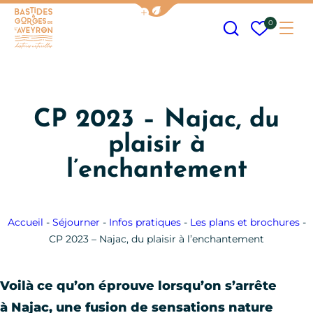
Afficher la barre de navigation
Recherche
Mes fav
0
Me
Bastides et Gorges de l&#039;Aveyron
CP 2023 – Najac, du
plaisir à
l’enchantement
Accueil
-
Séjourner
-
Infos pratiques
-
Les plans et brochures
-
CP 2023 – Najac, du plaisir à l’enchantement
Voilà ce qu’on éprouve lorsqu’on s’arrête
à Najac, une fusion de sensations nature