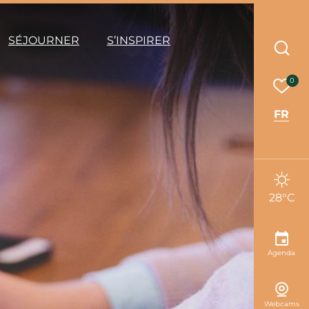
ode éco
SÉJOURNER
S’INSPIRER
Rec
Mes 
0
FR
28°C
Agenda
Webcams