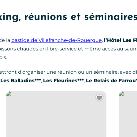
king, réunions et séminaire
de la
bastide de Villefranche-de-Rouergue
,
l’Hôtel Les F
 boissons chaudes en libre-service et même accès au sau
is.
ttront d’organiser une réunion ou un séminaire, avec di
:
Les Balladins***
,
Les Fleurines***
,
Le Relais de Farrou*
La halle couverte
Les Fleu
uter cette page au carnet de voyage ?
Ajouter ce