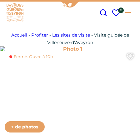
Afficher la barre de navigation
Recherche
Mes fav
0
Me
Bastides et Gorges de l&#039;Aveyron
Accueil
-
Profiter
-
Les sites de visite
-
Visite guidée de
Villeneuve-d’Aveyron
Photo 1
A
Fermé. Ouvre à 10h
+ de photos