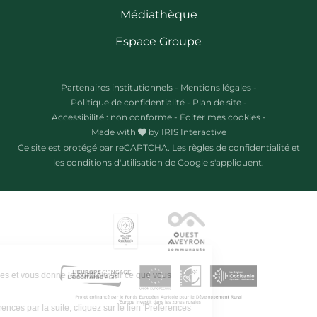
Médiathèque
Espace Groupe
Partenaires institutionnels
-
Mentions légales
-
Politique de confidentialité
-
Plan de site
-
Accessibilité : non conforme
-
Éditer mes cookies
-
Made with
by
IRIS Interactive
Ce site est protégé par reCAPTCHA. Les
règles de confidentialité
et
les
conditions d'utilisation
de Google s'appliquent.
Ce site utilise des cookies et vous donne le contrôle sur ce que vous
souhaitez activer.
Pour modifier vos préférences par la suite, cliquez sur le lien 'Préférences