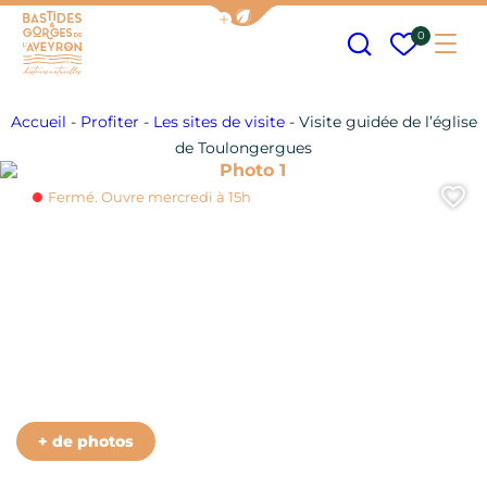
Afficher la barre de navigation
Recherche
Mes fav
0
Me
Bastides et Gorges de l&#039;Aveyron
Accueil
-
Profiter
-
Les sites de visite
-
Visite guidée de l’église
de Toulongergues
Photo 1
A
Fermé. Ouvre mercredi à 15h
+ de photos