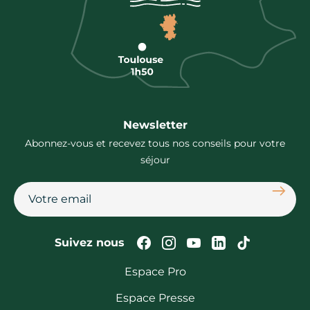
Newsletter
Abonnez-vous et recevez tous nos conseils pour votre
séjour
S'abon
Suivez-nous sur Faceb
Suivez-nous sur In
Suivez-nous su
Suivez-nous
Suivez-n
Suivez nous
Espace Pro
Espace Presse